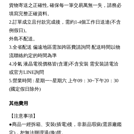
貨物寄送之正確性, 確保每一筆交易萬無一失，請務必
填寫完整正確資料。
2.訂單成立且付款完成後，需約1-4個工作日送達(不含
例假日)。
外島不配送。
3.全省配送 偏遠地區需加跨區費請詢問 配送時間以物
流聯絡約定的時間為準
4.冷氣 液晶電視價格皆(含運)不含安裝 需安裝請電洽
或官方LINE詢問
5.營業時間 : 星期一~星期六 上午09：30~下午20：30
(國定假日除外)
其他費用
【注意事項】
●商品一經拆箱、安裝(插電)後，非新品瑕疵(需原廠鑑
定)，恕無法辦理退(換)貨。