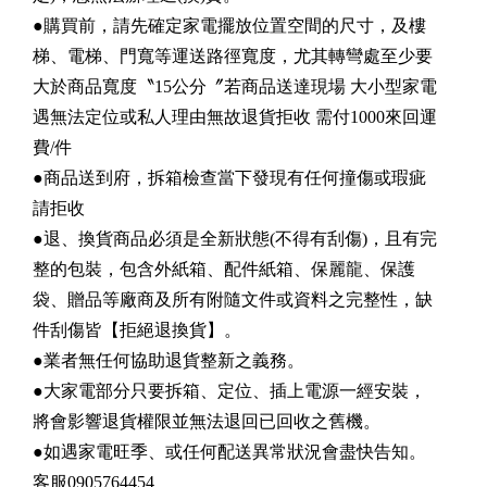
●購買前，請先確定家電擺放位置空間的尺寸，及樓
梯、電梯、門寬等運送路徑寬度，尤其轉彎處至少要
大於商品寬度〝15公分〞若商品送達現場 大小型家電
遇無法定位或私人理由無故退貨拒收 需付1000來回運
費/件
●商品送到府，拆箱檢查當下發現有任何撞傷或瑕疵
請拒收
●退、換貨商品必須是全新狀態(不得有刮傷)，且有完
整的包裝，包含外紙箱、配件紙箱、保麗龍、保護
袋、贈品等廠商及所有附隨文件或資料之完整性，缺
件刮傷皆【拒絕退換貨】。
●業者無任何協助退貨整新之義務。
●大家電部分只要拆箱、定位、插上電源一經安裝，
將會影響退貨權限並無法退回已回收之舊機。
●如遇家電旺季、或任何配送異常狀況會盡快告知。
客服0905764454