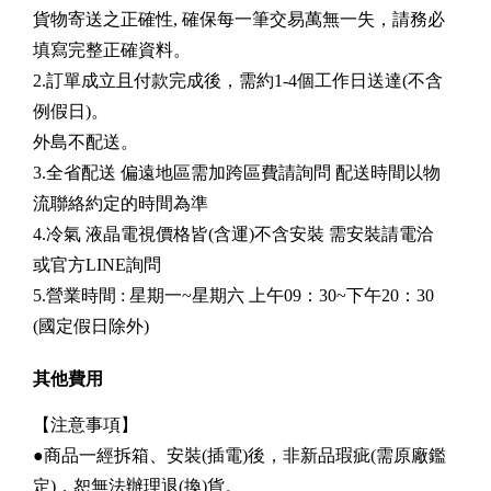
貨物寄送之正確性, 確保每一筆交易萬無一失，請務必
填寫完整正確資料。
2.訂單成立且付款完成後，需約1-4個工作日送達(不含
例假日)。
外島不配送。
3.全省配送 偏遠地區需加跨區費請詢問 配送時間以物
流聯絡約定的時間為準
4.冷氣 液晶電視價格皆(含運)不含安裝 需安裝請電洽
或官方LINE詢問
5.營業時間 : 星期一~星期六 上午09：30~下午20：30
(國定假日除外)
其他費用
【注意事項】
●商品一經拆箱、安裝(插電)後，非新品瑕疵(需原廠鑑
定)，恕無法辦理退(換)貨。