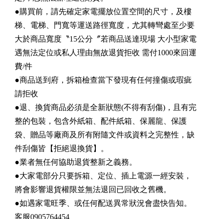
●購買前，請先確定家電擺放位置空間的尺寸，及樓
梯、電梯、門寬等運送路徑寬度，尤其轉彎處至少要
大於商品寬度〝15公分〞若商品送達現場 大小型家電
遇無法定位或私人理由無故退貨拒收 需付1000來回運
費/件
●商品送到府，拆箱檢查當下發現有任何撞傷或瑕疵
請拒收
●退、換貨商品必須是全新狀態(不得有刮傷)，且有完
整的包裝，包含外紙箱、配件紙箱、保麗龍、保護
袋、贈品等廠商及所有附隨文件或資料之完整性，缺
件刮傷皆【拒絕退換貨】。
●業者無任何協助退貨整新之義務。
●大家電部分只要拆箱、定位、插上電源一經安裝，
將會影響退貨權限並無法退回已回收之舊機。
●如遇家電旺季、或任何配送異常狀況會盡快告知。
客服0905764454