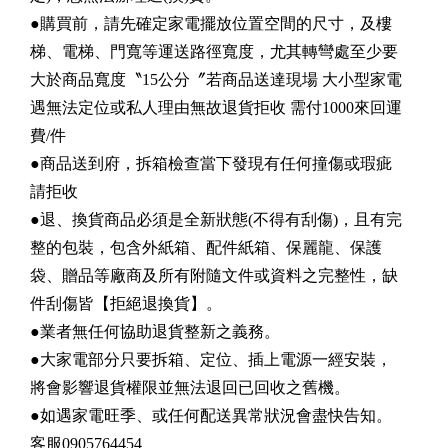
●購買前，請先確定家電擺放位置空間的尺寸，及樓
梯、電梯、門寬等運送路徑寬度，尤其轉彎處至少要
大於商品寬度〝15公分〞若商品送達現場 大小型家電
遇無法定位或私人理由無故退貨拒收 需付1000來回運
費/件
●商品送到府，拆箱檢查當下發現有任何撞傷或瑕疵
請拒收
●退、換貨商品必須是全新狀態(不得有刮傷)，且有完
整的包裝，包含外紙箱、配件紙箱、保麗龍、保護
袋、贈品等廠商及所有附隨文件或資料之完整性，缺
件刮傷皆【拒絕退換貨】。
●業者無任何協助退貨整新之義務。
●大家電部分只要拆箱、定位、插上電源一經安裝，
將會影響退貨權限並無法退回已回收之舊機。
●如遇家電旺季、或任何配送異常狀況會盡快告知。
客服0905764454