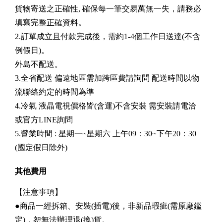
貨物寄送之正確性, 確保每一筆交易萬無一失，請務必
填寫完整正確資料。
2.訂單成立且付款完成後，需約1-4個工作日送達(不含
例假日)。
外島不配送。
3.全省配送 偏遠地區需加跨區費請詢問 配送時間以物
流聯絡約定的時間為準
4.冷氣 液晶電視價格皆(含運)不含安裝 需安裝請電洽
或官方LINE詢問
5.營業時間 : 星期一~星期六 上午09：30~下午20：30
(國定假日除外)
其他費用
【注意事項】
●商品一經拆箱、安裝(插電)後，非新品瑕疵(需原廠鑑
定)，恕無法辦理退(換)貨。