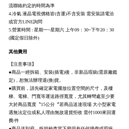
流聯絡約定的時間為準
4.冷氣 液晶電視價格皆(含運)不含安裝 需安裝請電洽
或官方LINE詢問
5.營業時間 : 星期一~星期六 上午09：30~下午20：30
(國定假日除外)
其他費用
【注意事項】
●商品一經拆箱、安裝(插電)後，非新品瑕疵(需原廠鑑
定)，恕無法辦理退(換)貨。
●購買前，請先確定家電擺放位置空間的尺寸，及樓
梯、電梯、門寬等運送路徑寬度，尤其轉彎處至少要
大於商品寬度〝15公分〞若商品送達現場 大小型家電
遇無法定位或私人理由無故退貨拒收 需付1000來回運
費/件
●商品送到府，拆箱檢查當下發現有任何撞傷或瑕疵