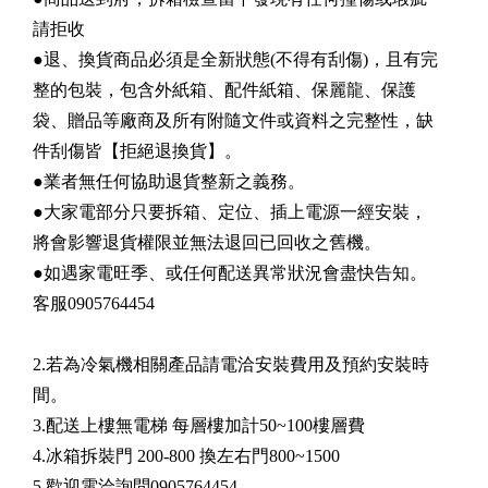
請拒收
●退、換貨商品必須是全新狀態(不得有刮傷)，且有完
整的包裝，包含外紙箱、配件紙箱、保麗龍、保護
袋、贈品等廠商及所有附隨文件或資料之完整性，缺
件刮傷皆【拒絕退換貨】。
●業者無任何協助退貨整新之義務。
●大家電部分只要拆箱、定位、插上電源一經安裝，
將會影響退貨權限並無法退回已回收之舊機。
●如遇家電旺季、或任何配送異常狀況會盡快告知。
客服0905764454
2.若為冷氣機相關產品請電洽安裝費用及預約安裝時
間。
3.配送上樓無電梯 每層樓加計50~100樓層費
4.冰箱拆裝門 200-800 換左右門800~1500
5.歡迎電洽詢問0905764454