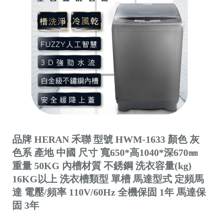
品牌 HERAN 禾聯 型號 HWM-1633 顏色 灰
色系 產地 中國 尺寸 寬650*高1040*深670㎜
重量 50KG 內槽材質 不銹鋼 洗衣容量(kg)
16KG以上 洗衣槽類型 單槽 馬達型式 定頻馬
達 電壓/頻率 110V/60Hz 全機保固 1年 馬達保
固 3年