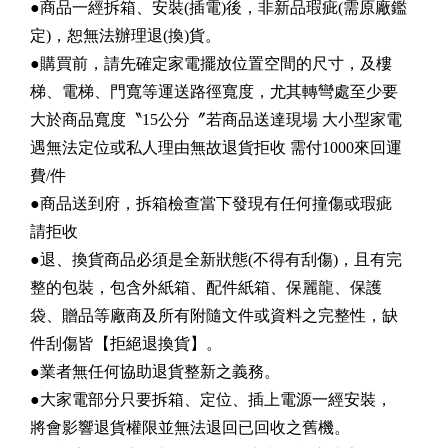
●商品一經拆箱、安裝(插電)後，非新品瑕疵(需原廠鑑
定)，恕無法辦理退(換)貨。
●購買前，請先確定家電擺放位置空間的尺寸，及樓
梯、電梯、門寬等運送路徑寬度，尤其轉彎處至少要
大於商品寬度〝15公分〞若商品送達現場 大小型家電
遇無法定位或私人理由無故退貨拒收 需付1000來回運
費/件
●商品送到府，拆箱檢查當下發現有任何撞傷或瑕疵
請拒收
●退、換貨商品必須是全新狀態(不得有刮傷)，且有完
整的包裝，包含外紙箱、配件紙箱、保麗龍、保護
袋、贈品等廠商及所有附隨文件或資料之完整性，缺
件刮傷皆【拒絕退換貨】。
●業者無任何協助退貨整新之義務。
●大家電部分只要拆箱、定位、插上電源一經安裝，
將會影響退貨權限並無法退回已回收之舊機。