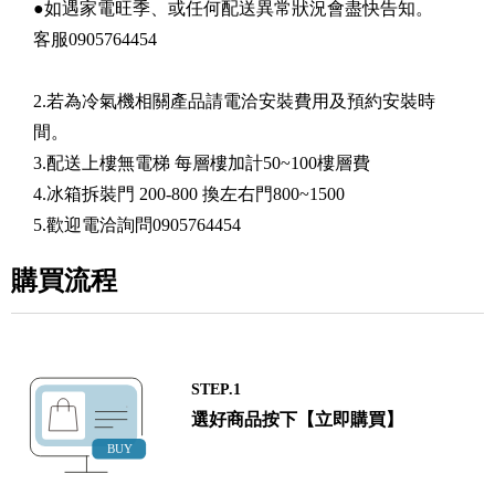
●如遇家電旺季、或任何配送異常狀況會盡快告知。
客服0905764454
2.若為冷氣機相關產品請電洽安裝費用及預約安裝時
間。
3.配送上樓無電梯 每層樓加計50~100樓層費
4.冰箱拆裝門 200-800 換左右門800~1500
5.歡迎電洽詢問0905764454
購買流程
STEP.1
選好商品按下【立即購買】