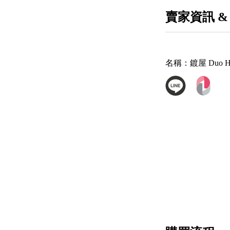
賣家資訊 &
名稱：
鍍屋 Duo H