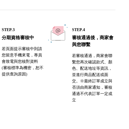
STEP.3
STEP.4
分期資格審核中
審核通過後，商家會
與您聯繫
若頁面提示審核中則請
您留意手機來電，專員
若審核通過，商家會聯
會致電與您核對資料
繫您再次確認款式、顏
(審核標準為機密，恕不
色、配送地址等資訊，
提供查詢原因)
並進行商品配送或面
交。※最終訂單成立與
否須由商家通知，審核
通過不代表訂單一定成
立