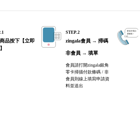
.1
STEP.2
商品按下【立即
zingala會員 → 掃碼
】
非會員 → 填單
會員請打開zingala銀角
零卡掃描付款條碼 / 非
會員則線上填寫申請資
料並送出