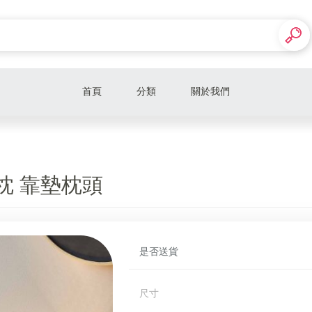
首頁
分類
關於我們
ito
grado
蟹蟹靠枕 靠墊枕頭
studiososlow
GYRO
Yen Object
是否送貨
engraft
尺寸
Thomas Eyck