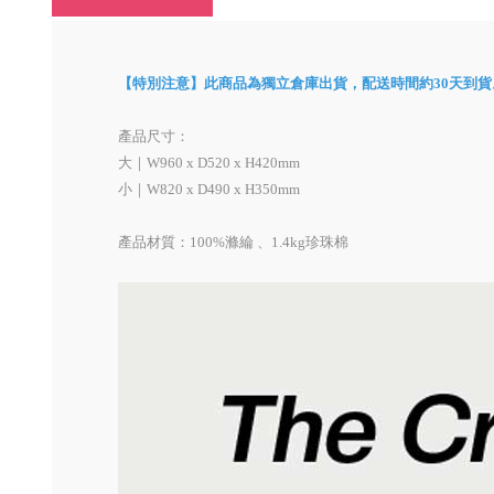
【特別注意】此商品為獨立倉庫出貨，配送時間約30天到貨
產品尺寸：
大｜W960 x D520 x H420mm
小｜W820 x D490 x H350mm
產品材質：100%滌綸 、1.4kg珍珠棉