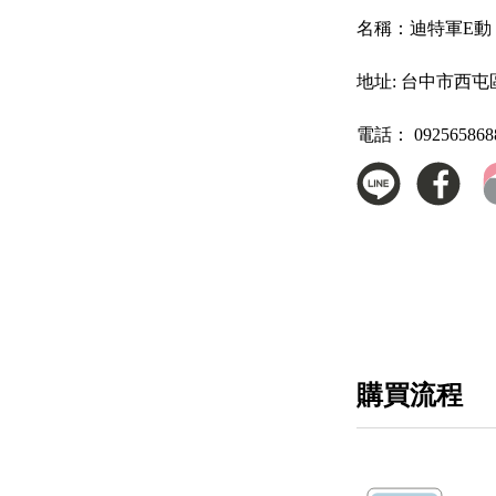
名稱：
迪特軍E動 
地址:
台中市西屯區
電話：
092565868
購買流程