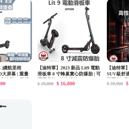
 |續航里程
【迪特軍】2023 新品 Lit9 電動
【迪特軍】
ED大屏幕 | 重量
滑板車 8 寸蜂巢實心防爆胎 | 可
SUV級舒適體
吋實心輪胎 | 3段檔
選配座椅 | 時速續航 20-30KM
雙碟剎 | 高
800
$ 16,800
$
$ 18,800
$ 39,900