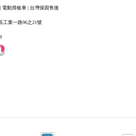
| 電動滑板車 | 台灣保固售後
工業一路96之21號
8