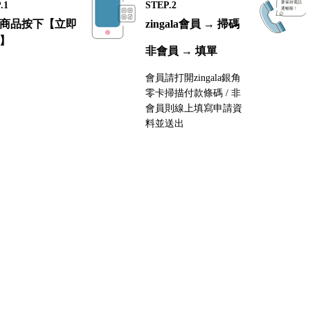
.1
STEP.2
商品按下【立即
zingala會員 → 掃碼
】
非會員 → 填單
會員請打開zingala銀角
零卡掃描付款條碼 / 非
會員則線上填寫申請資
料並送出