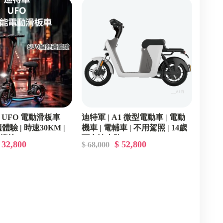
UFO 電動滑板車
迪特軍 | A1 微型電動車 | 電動
驗 | 時速30KM |
機車 | 電輔車 | 不用駕照 | 14歲
續航 50KM-80KM
可合法上路
 32,800
$ 52,800
$ 68,000