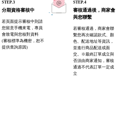
STEP.3
STEP.4
分期資格審核中
審核通過後，商家會
與您聯繫
若頁面提示審核中則請
您留意手機來電，專員
若審核通過，商家會聯
會致電與您核對資料
繫您再次確認款式、顏
(審核標準為機密，恕不
色、配送地址等資訊，
提供查詢原因)
並進行商品配送或面
交。※最終訂單成立與
否須由商家通知，審核
通過不代表訂單一定成
立