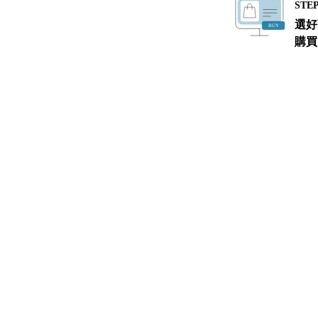
STEP
選好
購買