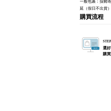
一般包裹：採郵
延（假日不出貨
購買流程
STEP
選好
購買