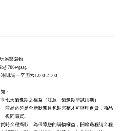
用
 電玩娛樂選物
:@786wgzsg
間:週一至周六12:00-21:00
須知：
貨享七天猶豫期之權益（注意！猶豫期非試用期）
醒，商品必須是全新狀態且包裝完整才可辦理退貨，商品
封，視同購買。
出貨時全程攝影，為保障您的購物權益，開箱過程請全程