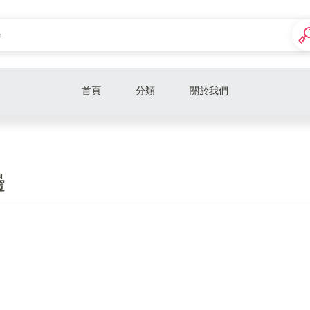
首頁
分類
關於我們
電玩主機
主機遊戲
邊
主機周邊
超值活動套組
其他