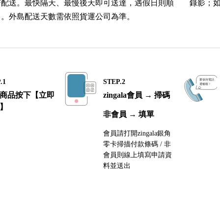
寄配送。最快隔天、最慢後天即可送達，遇假日則順
錄影；
）。外島配送天數需依照貨運公司為準。
.1
STEP.2
商品按下【立即
zingala會員 → 掃碼
】
非會員 → 填單
會員請打開zingala銀角
零卡掃描付款條碼 / 非
會員則線上填寫申請資
料並送出