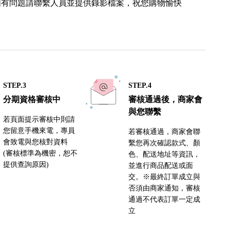
如有問題請聯繫人員並提供錄影檔案，祝您購物愉快
STEP.3
STEP.4
分期資格審核中
審核通過後，商家會
與您聯繫
若頁面提示審核中則請
您留意手機來電，專員
若審核通過，商家會聯
會致電與您核對資料
繫您再次確認款式、顏
(審核標準為機密，恕不
色、配送地址等資訊，
提供查詢原因)
並進行商品配送或面
交。※最終訂單成立與
否須由商家通知，審核
通過不代表訂單一定成
立