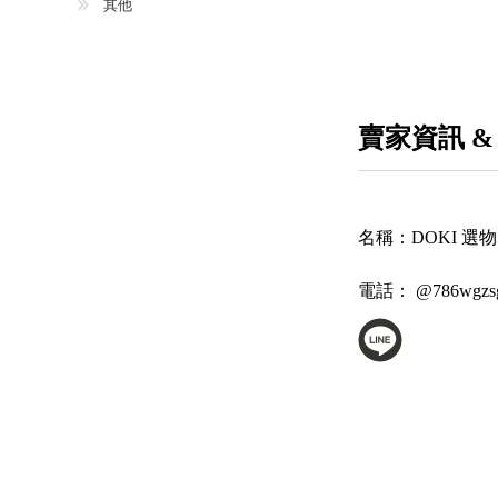
其他
賣家資訊 &
名稱：
DOKI 選物
電話：
@786wgzs