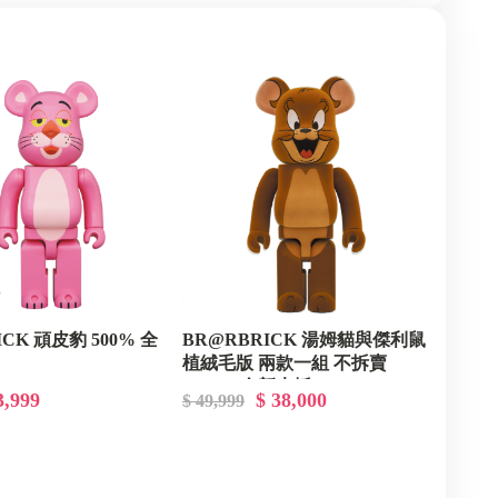
CK 頑皮豹 500% 全
BR@RBRICK 湯姆貓與傑利鼠
植絨毛版 兩款一組 不拆賣
1000% 全新未拆
3,999
$ 38,000
$ 49,999