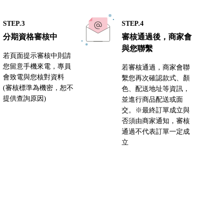
STEP.3
STEP.4
分期資格審核中
審核通過後，商家會
與您聯繫
若頁面提示審核中則請
您留意手機來電，專員
若審核通過，商家會聯
會致電與您核對資料
繫您再次確認款式、顏
(審核標準為機密，恕不
色、配送地址等資訊，
提供查詢原因)
並進行商品配送或面
交。※最終訂單成立與
否須由商家通知，審核
通過不代表訂單一定成
立