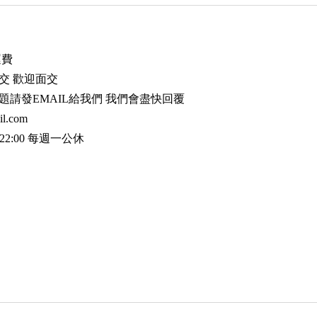
運費
交 歡迎面交
題請發EMAIL給我們 我們會盡快回覆
il.com
22:00 每週一公休