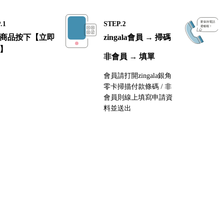
.1
STEP.2
商品按下【立即
zingala會員 → 掃碼
】
非會員 → 填單
會員請打開zingala銀角
零卡掃描付款條碼 / 非
會員則線上填寫申請資
料並送出