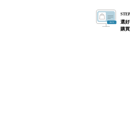
STEP
選好
購買