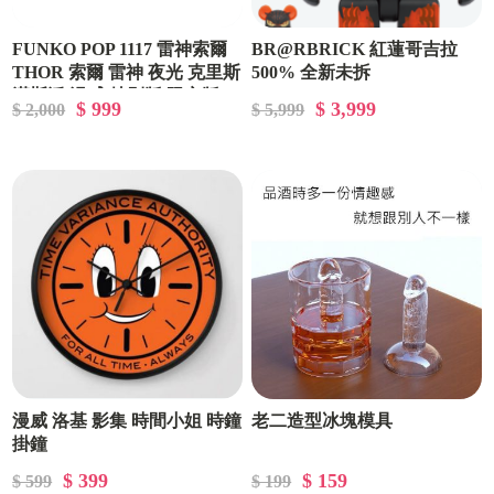
FUNKO POP 1117 雷神索爾
BR@RBRICK 紅蓮哥吉拉
THOR 索爾 雷神 夜光 克里斯
500% 全新未拆
漢斯沃 漫威 特別版 限定版
$ 999
$ 3,999
$ 2,000
$ 5,999
漫威 洛基 影集 時間小姐 時鐘
老二造型冰塊模具
掛鐘
$ 399
$ 159
$ 599
$ 199