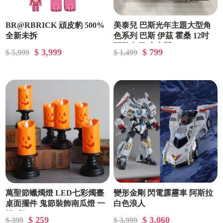
BR@RBRICK 頑皮豹 500%
美泰兒 巴斯光年主題大型角
全新未拆
色系列 巴斯 伊茲 霍桑 12吋
可動人偶 皮克斯 BUZZ
$ 3,999
$ 799
$ 5,999
$ 1,499
ALISHA HAWTHORNE 正
版授權
萬聖節蠟燭燈 LED七彩燭臺
變形金剛 閃電霹靂車 阿斯拉
桌面擺件 鬼節裝飾南瓜燈 一
白色浪人
組6個
$ 259
$ 3,060
$ 399
$ 3,999