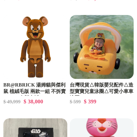
BR@RBRICK 湯姆貓與傑利
台灣現貨△韓版嬰兒配件△造
鼠 植絨毛版 兩款一組 不拆賣
型寶寶兒童泳圈△可愛小車車
1000% 全新未拆
泳圈
$ 38,000
$ 399
$ 49,999
$ 599