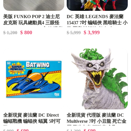
美版 FUNKO POP 2 迪士尼
DC 英雄 LEGENDS 麥法蘭
皮克斯 玩具總動員4 三眼怪
15437 7吋 蝙蝠俠 黑暗騎士 小
ALIEN Tuck Roll 2入組 現貨
丑 羅賓 蝙蝠俠 超人 含BAF 4
$ 800
$ 3,999
$ 1,200
$ 5,999
可面交
款合售
全新現貨 麥法蘭 DC Direct
全新現貨 代理版 麥法蘭 DC
蝙蝠戰機 蝙蝠俠 蝠翼 5吋可
Multiverse 7吋 小丑龍 死亡金
動 Super Power
屬 黑暗之夜 可動完成品