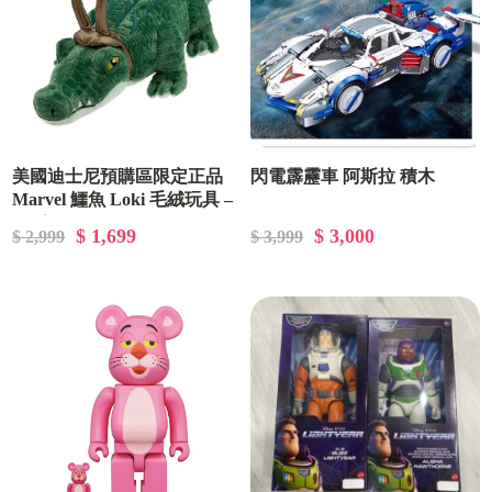
美國迪士尼預購區限定正品
閃電霹靂車 阿斯拉 積木
Marvel 鱷魚 Loki 毛絨玩具 –
Loki –
$ 1,699
$ 3,000
$ 2,999
$ 3,999