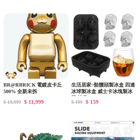
BR@RBRICK 電鍍皮卡丘
生活居家~骷髏頭製冰盒 四連
500% 全新未拆
冰球製冰盒 威士卡冰塊製冰
器 模具
$ 11,999
$ 159
$ 19,999
$ 199