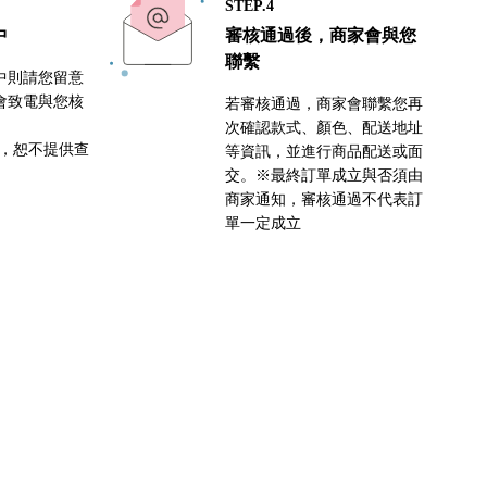
STEP.4
中
審核通過後，商家會與您
聯繫
中則請您留意
會致電與您核
若審核通過，商家會聯繫您再
次確認款式、顏色、配送地址
密，恕不提供查
等資訊，並進行商品配送或面
交。※最終訂單成立與否須由
商家通知，審核通過不代表訂
單一定成立