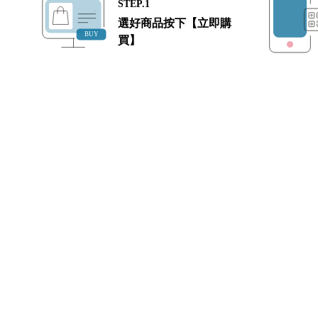
STEP.1
選好商品按下【立即購
買】