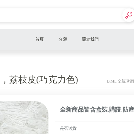
首頁
分類
關於我們
DIME 精美中古區
DIME 全新現貨區
24公分，荔枝皮(巧克力色)
DIME 全新現貨
全新商品皆含盒裝.購證.防
是否送貨