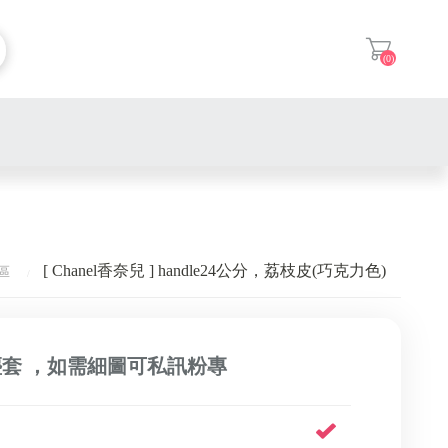
(0)
登入
[ Chanel香奈兒 ] handle24公分，荔枝皮(巧克力色)
區
塵套 ，如需細圖可私訊粉專