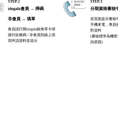
STEP.2
STEP.3
zingala會員 → 掃碼
分期資格審核
非會員 → 填單
若頁面提示審核
手機來電，專員
會員請打開zingala銀角零卡掃
對資料
描付款條碼 / 非會員則線上填
(審核標準為機
寫申請資料並送出
詢原因)