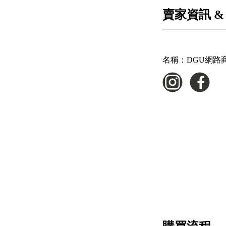
賣家資訊 &
名稱：
DGU網路