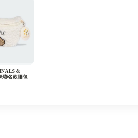
INALS &
嚕咪聯名款腰包