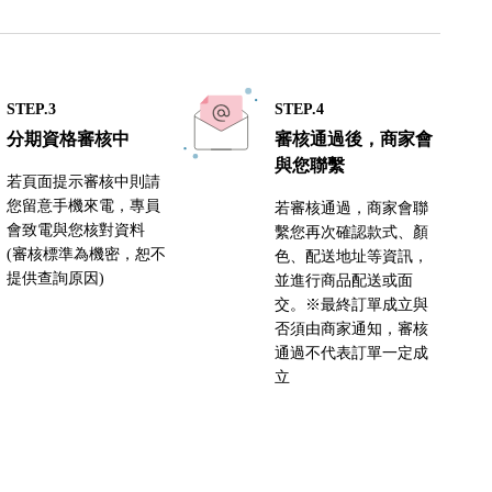
STEP.3
STEP.4
分期資格審核中
審核通過後，商家會
與您聯繫
若頁面提示審核中則請
您留意手機來電，專員
若審核通過，商家會聯
會致電與您核對資料
繫您再次確認款式、顏
(審核標準為機密，恕不
色、配送地址等資訊，
提供查詢原因)
並進行商品配送或面
交。※最終訂單成立與
否須由商家通知，審核
通過不代表訂單一定成
立