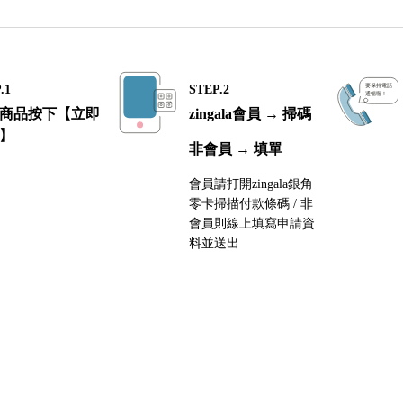
.1
STEP.2
商品按下【立即
zingala會員 → 掃碼
】
非會員 → 填單
會員請打開zingala銀角
零卡掃描付款條碼 / 非
會員則線上填寫申請資
料並送出