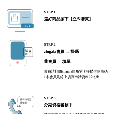
STEP.1
選好商品按下【立即購買】
STEP.2
zingala會員 → 掃碼
非會員 → 填單
會員請打開zingala銀角零卡掃描付款條碼
/ 非會員則線上填寫申請資料並送出
STEP.3
分期資格審核中