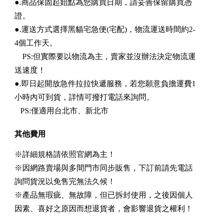
●.商品保固起始點為您購買日期，請妥善保留購買憑
證。
●.運送方式選擇黑貓宅急便(宅配)，物流運送時間約2-
4個工作天。
PS:但實際要以物流為主，賣家並沒辦法決定物流運
送速度！
●.即日起開放急件拉拉快遞服務，若您願意負擔運費1
小時內可到貨，詳情可撥打電話來詢問。
PS:僅適用台北市、新北市
其他費用
※詳細規格請依照官網為主！
※因網路賣場與多間門市同步販售，下訂前請先電話
詢問貨況以免售完無法久候！
※產品無瑕疵、無故障，但已拆封使用，之後因個人
因素、喜好之原因而想退貨者，會影響退貨之權利！