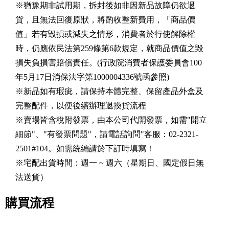
※猶豫期非試用期，拆封後如非因新品故障仍欲退
貨，且無法回復原狀，將酌收整新費用，「商品價
值」若有毀損或減失之情形，消費者於行使解除權
時，仍應依民法第259條第6款規定，就商品價值之毀
損失負損害賠償責任。(行政院消費者保護委員會100
年5月17日消保法字第1000004336號函參照)
※新品如有瑕疵，請保持本體完整、保留產品外盒及
完整配件，以便後續辦理退換貨流程
※賣場皆含稅附發票，由本公司代開發票，如需"開立
細節"、"有發票問題"，請電話詢問"客服：02-2321-
2501#104。如需統編請於下訂時填寫！
※宅配出貨時間：週一 ~ 週六（星期日、國定假日無
法送貨）
購買流程