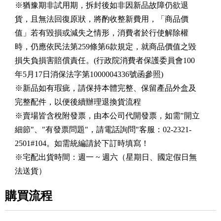
※猶豫期非試用期，拆封後如非因新品故障仍欲退
貨，且無法回復原狀，將酌收整新費用，「商品價
值」若有毀損或減失之情形，消費者於行使解除權
時，仍應依民法第259條第6款規定，就商品價值之毀
損失負損害賠償責任。(行政院消費者保護委員會100
年5月17日消保法字第1000004336號函參照)
※新品如有瑕疵，請保持本體完整、保留產品外盒及
完整配件，以便後續辦理退換貨流程
※賣場皆含稅附發票，由本公司代開發票，如需"開立
細節"、"有發票問題"，請電話詢問"客服：02-2321-
2501#104。如需統編請於下訂時填寫！
※宅配出貨時間：週一 ~ 週六（星期日、國定假日無
法送貨）
購買流程