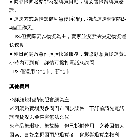
●.商品保固起始點為您購買日期，請妥善保留購買憑
證。
●.運送方式選擇黑貓宅急便(宅配)，物流運送時間約2-
4個工作天。
PS:但實際要以物流為主，賣家並沒辦法決定物流運
送速度！
●.即日起開放急件拉拉快遞服務，若您願意負擔運費1
小時內可到貨，詳情可撥打電話來詢問。
PS:僅適用台北市、新北市
其他費用
※詳細規格請依照官網為主！
※因網路賣場與多間門市同步販售，下訂前請先電話
詢問貨況以免售完無法久候！
※產品無瑕疵、無故障，但已拆封使用，之後因個人
因素、喜好之原因而想退貨者，會影響退貨之權利！