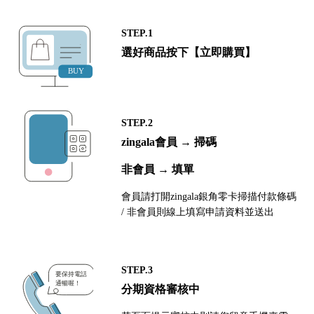
STEP.1
選好商品按下【立即購買】
STEP.2
zingala會員 → 掃碼
非會員 → 填單
會員請打開zingala銀角零卡掃描付款條碼
/ 非會員則線上填寫申請資料並送出
STEP.3
分期資格審核中