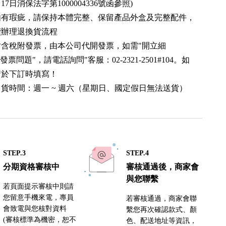
月17日消保法字第1000004336號函參照)
如有瑕疵，請保持本體完整、保留產品外盒及完整配件，
續辦理退換貨流程
皆含稅附發票，由本公司代開發票，如需"開立細
發票問題"，請電話詢問"客服：02-2321-2501#104。如
請於下訂時填寫！
貨時間：週一 ~ 週六（星期日、國定假日無法送貨）
STEP.3
STEP.4
分期資格審核中
審核通過後，商家會
與您聯繫
若頁面提示審核中則請
您留意手機來電，專員
若審核通過，商家會聯
會致電與您核對資料
繫您再次確認款式、顏
(審核標準為機密，恕不
色、配送地址等資訊，