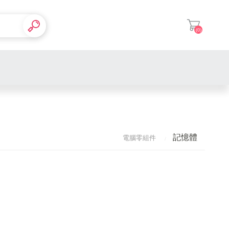
(0)
登入
記憶體
電腦零組件
CPU
Intel
AMD
主機板
LGA1200 腳位
內接式硬碟
記憶體
LGA1700 腳位
桌上型
外接式硬碟
作業系統
顯示卡
AM4 腳位
筆電型
NVIDIA 40系列
SSD固態硬碟
Office軟體
鍵盤 &滑鼠
鍵盤