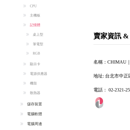
CPU
主機板
記憶體
賣家資訊 &
桌上型
筆電型
RGB
名稱：
CHIMA
顯示卡
電源供應器
地址:
台北市中正區
機殼
電話：
02-2321-2
散熱器
儲存裝置
電腦軟體
電腦周邊