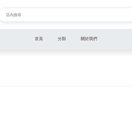
首頁
分類
關於我們
🔥 促銷商品 ( RTX4090全新現貨 ) 🔥
筆記型電腦
液晶螢幕
電腦零組件
儲存裝置
電腦軟體
電腦周邊