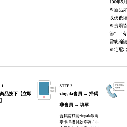
100年5
※新品
以便後
※賣場
節"、"有
需統編
※宅配出
.1
STEP.2
商品按下【立即
zingala會員 → 掃碼
】
非會員 → 填單
會員請打開zingala銀角
零卡掃描付款條碼 / 非