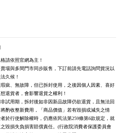
用
規格請依照官網為主！
路賣場與多間門市同步販售，下訂前請先電話詢問貨況以
無法久候！
無瑕疵、無故障，但已拆封使用，之後因個人因素、喜好
而想退貨者，會影響退貨之權利！
期非試用期，拆封後如非因新品故障仍欲退貨，且無法回
，將酌收整新費用，「商品價值」若有毀損或減失之情
者於行使解除權時，仍應依民法第259條第6款規定，就
值之毀損失負損害賠償責任。(行政院消費者保護委員會