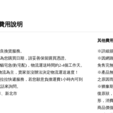
費用說明
其他費
不良換貨服務。
※詳細
點為您購買日期，請妥善保留購買憑證。
※因網
貓宅急便(宅配)，物流運送時間約2-4個工作天。
免售完
物流為主，賣家並沒辦法決定物流運送速度！
※產品
件拉拉快遞服務，若您願意負擔運費1小時內可到
之原因
電話來詢問。
※猶豫
市、新北市
復原狀
形，消費
商品價