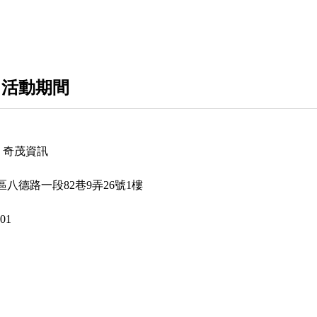
桌上型電腦
網路週邊
 活動期間
多媒體周邊
U｜奇茂資訊
八德路一段82巷9弄26號1樓
501