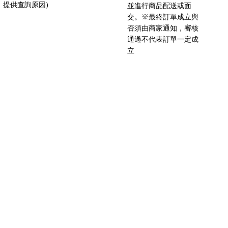
提供查詢原因)
並進行商品配送或面
交。※最終訂單成立與
否須由商家通知，審核
通過不代表訂單一定成
立