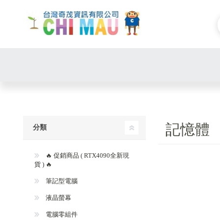
記憶體
分類
🔥 促銷商品 ( RTX4090全新現
貨 ) 🔥
筆記型電腦
液晶螢幕
電腦零組件