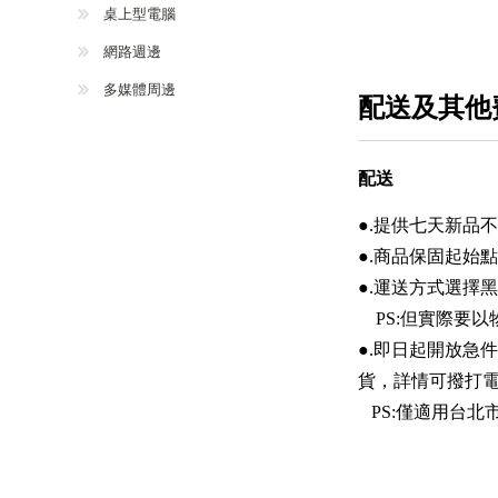
桌上型電腦
網路週邊
多媒體周邊
配送及其他
配送
●.提供七天新品
●.商品保固起始
●.運送方式選擇黑
PS:但實際要以
●.即日起開放急
貨，詳情可撥打
PS:僅適用台北