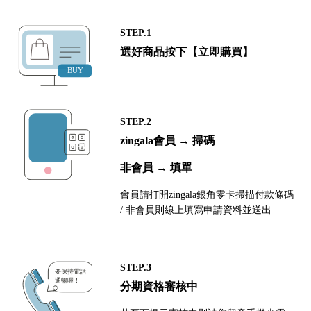
STEP.1
選好商品按下【立即購買】
STEP.2
zingala會員 → 掃碼
非會員 → 填單
會員請打開zingala銀角零卡掃描付款條碼
/ 非會員則線上填寫申請資料並送出
STEP.3
分期資格審核中