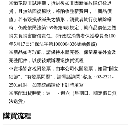
※猶豫期非試用期，拆封後如非因新品故障仍欲退
貨，且無法回復原狀，將酌收整新費用，「商品價
值」若有毀損或減失之情形，消費者於行使解除權
時，仍應依民法第259條第6款規定，就商品價值之毀
損失負損害賠償責任。(行政院消費者保護委員會100
年5月17日消保法字第1000004336號函參照)
※新品如有瑕疵，請保持本體完整、保留產品外盒及
完整配件，以便後續辦理退換貨流程
※賣場皆含稅附發票，由本公司代開發票，如需"開立
細節"、"有發票問題"，請電話詢問"客服：02-2321-
2501#104。如需統編請於下訂時填寫！
※宅配出貨時間：週一 ~ 週六（星期日、國定假日無
法送貨）
購買流程