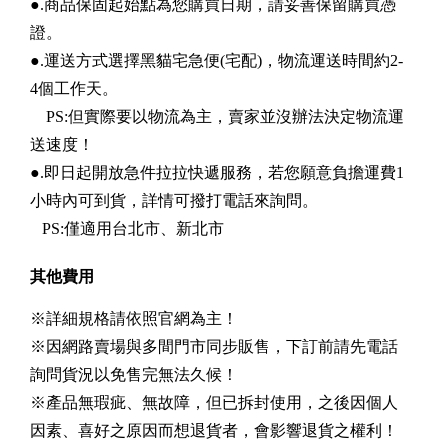
●.商品保固起始點為您購買日期，請妥善保留購買憑
證。
●.運送方式選擇黑貓宅急便(宅配)，物流運送時間約2-
4個工作天。
PS:但實際要以物流為主，賣家並沒辦法決定物流運
送速度！
●.即日起開放急件拉拉快遞服務，若您願意負擔運費1
小時內可到貨，詳情可撥打電話來詢問。
PS:僅適用台北市、新北市
其他費用
※詳細規格請依照官網為主！
※因網路賣場與多間門市同步販售，下訂前請先電話
詢問貨況以免售完無法久候！
※產品無瑕疵、無故障，但已拆封使用，之後因個人
因素、喜好之原因而想退貨者，會影響退貨之權利！