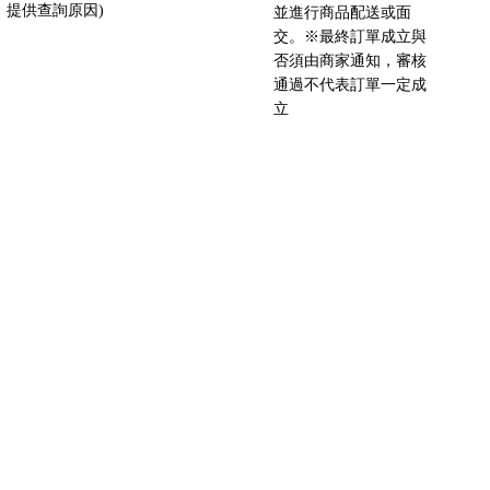
提供查詢原因)
並進行商品配送或面
交。※最終訂單成立與
否須由商家通知，審核
通過不代表訂單一定成
立