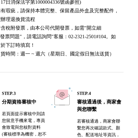
月17日消保法字第1000004336號函參照)
如有瑕疵，請保持本體完整、保留產品外盒及完整配件，
續辦理退換貨流程
皆含稅附發票，由本公司代開發票，如需"開立細
發票問題"，請電話詢問"客服：02-2321-2501#104。如
請於下訂時填寫！
貨時間：週一 ~ 週六（星期日、國定假日無法送貨）
STEP.3
STEP.4
分期資格審核中
審核通過後，商家會
與您聯繫
若頁面提示審核中則請
您留意手機來電，專員
若審核通過，商家會聯
會致電與您核對資料
繫您再次確認款式、顏
(審核標準為機密，恕不
色、配送地址等資訊，