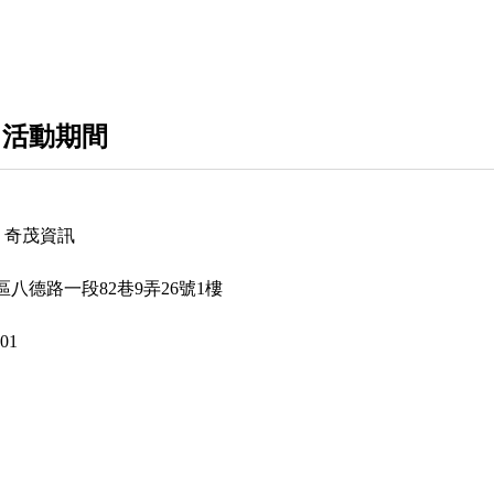
桌上型電腦
網路週邊
 活動期間
多媒體周邊
U｜奇茂資訊
八德路一段82巷9弄26號1樓
501