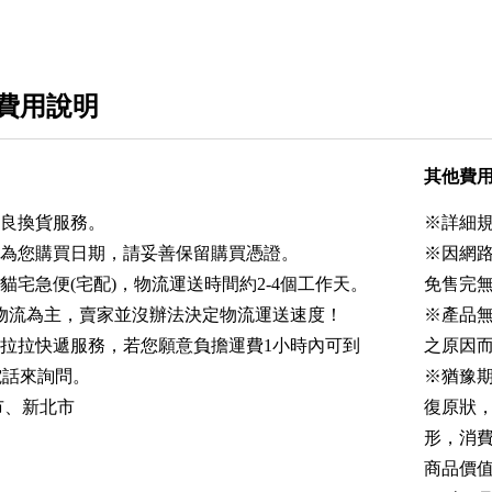
費用說明
其他費
不良換貨服務。
※詳細
點為您購買日期，請妥善保留購買憑證。
※因網
貓宅急便(宅配)，物流運送時間約2-4個工作天。
免售完
物流為主，賣家並沒辦法決定物流運送速度！
※產品
件拉拉快遞服務，若您願意負擔運費1小時內可到
之原因
電話來詢問。
※猶豫
市、新北市
復原狀
形，消費
商品價