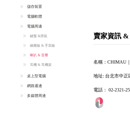
儲存裝置
電腦軟體
電腦周邊
賣家資訊 &
鍵盤 &滑鼠
繪圖板 & 手寫板
喇叭 & 音響
名稱：
CHIMA
耳機 & 耳機架
地址:
台北市中正區
桌上型電腦
網路週邊
電話：
02-2321-2
多媒體周邊