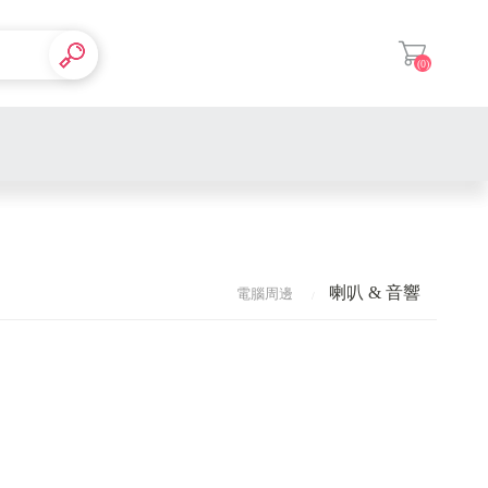
(0)
登入
喇叭 & 音響
電腦周邊
CPU
Intel
AMD
主機板
LGA1200 腳位
內接式硬碟
記憶體
LGA1700 腳位
桌上型
外接式硬碟
作業系統
顯示卡
AM4 腳位
筆電型
NVIDIA 40系列
SSD固態硬碟
Office軟體
鍵盤 &滑鼠
鍵盤