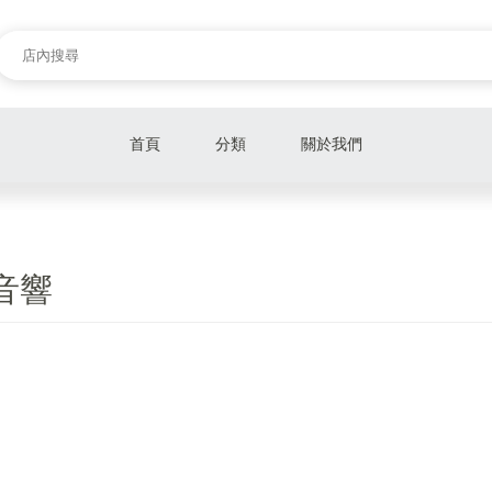
首頁
分類
關於我們
🔥 促銷商品 ( RTX4090全新現貨 ) 🔥
筆記型電腦
 音響
液晶螢幕
電腦零組件
儲存裝置
電腦軟體
電腦周邊