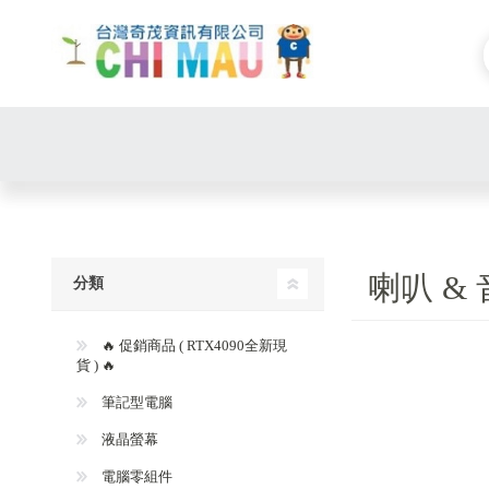
喇叭 &
分類
🔥 促銷商品 ( RTX4090全新現
貨 ) 🔥
筆記型電腦
液晶螢幕
電腦零組件