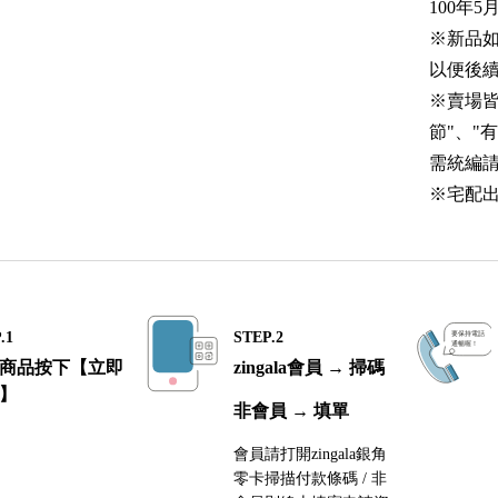
100年5
※新品
以便後
※賣場
節"、"有
需統編
※宅配出
.1
STEP.2
商品按下【立即
zingala會員 → 掃碼
】
非會員 → 填單
會員請打開zingala銀角
零卡掃描付款條碼 / 非