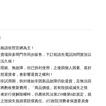
用
規格請依照官網為主！
路賣場與多間門市同步販售，下訂前請先電話詢問貨況以
無法久候！
無瑕疵、無故障，但已拆封使用，之後因個人因素、喜好
而想退貨者，會影響退貨之權利！
期非試用期，拆封後如非因新品故障仍欲退貨，且無法回
，將酌收整新費用，「商品價值」若有毀損或減失之情
者於行使解除權時，仍應依民法第259條第6款規定，就
值之毀損失負損害賠償責任。(行政院消費者保護委員會