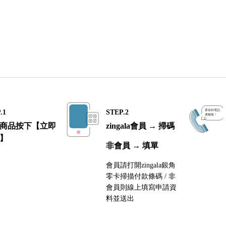
.1
STEP.2
商品按下【立即
zingala會員 → 掃碼
】
非會員 → 填單
會員請打開zingala銀角
零卡掃描付款條碼 / 非
會員則線上填寫申請資
料並送出