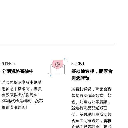
STEP.3
STEP.4
分期資格審核中
審核通過後，商家會
與您聯繫
若頁面提示審核中則請
您留意手機來電，專員
若審核通過，商家會聯
會致電與您核對資料
繫您再次確認款式、顏
(審核標準為機密，恕不
色、配送地址等資訊，
提供查詢原因)
並進行商品配送或面
交。※最終訂單成立與
否須由商家通知，審核
通過不代表訂單一定成