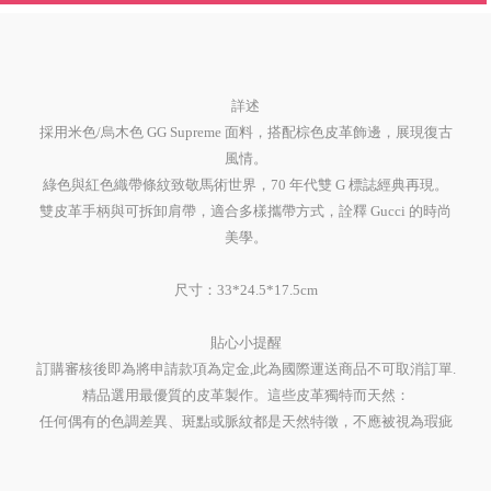
詳述
採用米色/烏木色 GG Supreme 面料，搭配棕色皮革飾邊，展現復古
風情。
綠色與紅色織帶條紋致敬馬術世界，70 年代雙 G 標誌經典再現。
雙皮革手柄與可拆卸肩帶，適合多樣攜帶方式，詮釋 Gucci 的時尚
美學。
尺寸：33*24.5*17.5cm
貼心小提醒
訂購審核後即為將申請款項為定金,此為國際運送商品不可取消訂單.
精品選用最優質的皮革製作。這些皮革獨特而天然：
任何偶有的色調差異、斑點或脈紋都是天然特徵，不應被視為瑕疵