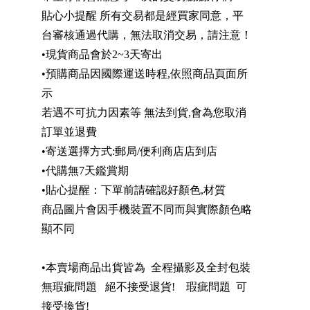
貼心小提醒 所有交易都是經買家同意，平
台審核通過代購，無法取消交易，請注意！
•現貨商品會於2~3天寄出
•預購商品因國際運送時程,依照商品頁面所
示
若遇不可抗力因素等 無法到貨,會為您取消
訂單並退費
•寄送選擇方式:郵局/便利商店店到店
•代購無7天鑑賞期
•貼心提醒：下單前請確認好顏色,材質
商品圖片會因手機裝置不同而與實際顏色略
顯不同
•本賣場商品出貨皆為 全程攝影及全封包裝
無瑕疵問題 絕不接受退貨! 瑕疵問題 可
接受換貨!