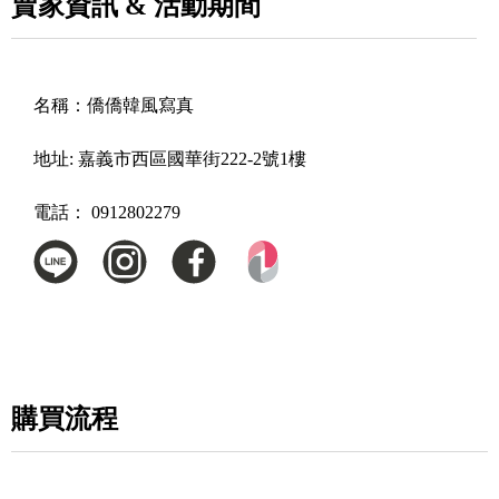
賣家資訊 & 活動期間
名稱：
僑僑韓風寫真
地址:
嘉義市西區國華街222-2號1樓
電話：
0912802279
購買流程