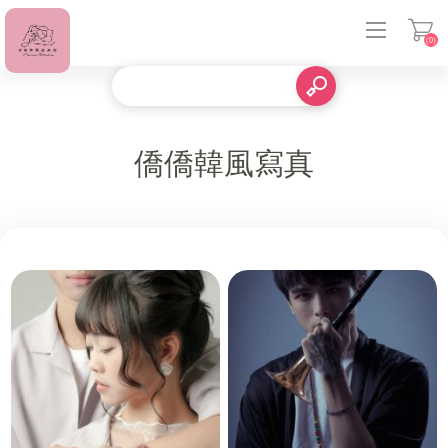
(0)
登入
僑僑韓風寫真