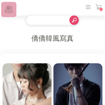
(0)
登入
僑僑韓風寫真