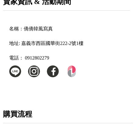
賣家資訊 & 活動期間
名稱：
僑僑韓風寫真
地址:
嘉義市西區國華街222-2號1樓
電話：
0912802279
購買流程