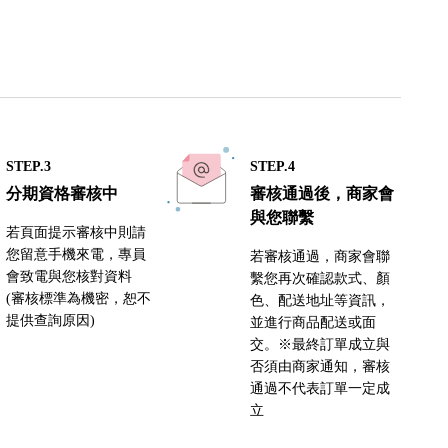
STEP.3
STEP.4
分期資格審核中
審核通過後，商家會
與您聯繫
若頁面提示審核中則請
您留意手機來電，專員
若審核通過，商家會聯
會致電與您核對資料
繫您再次確認款式、顏
(審核標準為機密，恕不
色、配送地址等資訊，
提供查詢原因)
並進行商品配送或面
交。※最終訂單成立與
否須由商家通知，審核
通過不代表訂單一定成
立