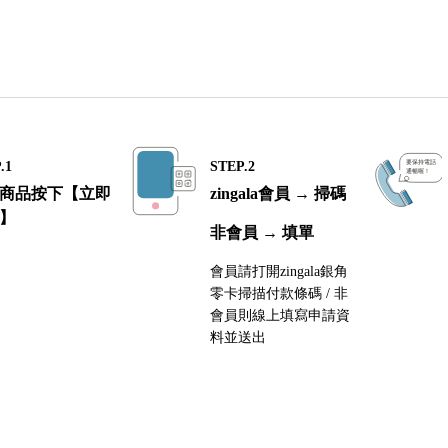
.1
STEP.2
商品按下【立即
zingala會員 → 掃碼
】
非會員 → 填單
會員請打開zingala銀角
零卡掃描付款條碼 / 非
會員則線上填寫申請資
料並送出