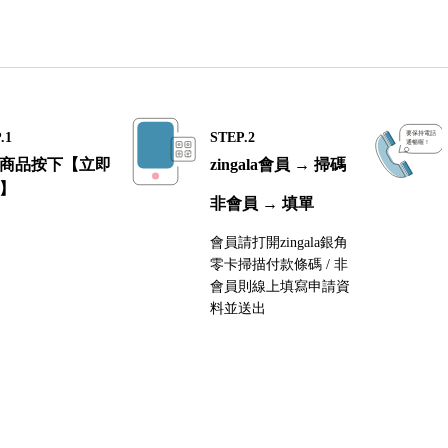
.1
STEP.2
商品按下【立即
zingala會員 → 掃碼
】
非會員 → 填單
會員請打開zingala銀角
零卡掃描付款條碼 / 非
會員則線上填寫申請資
料並送出