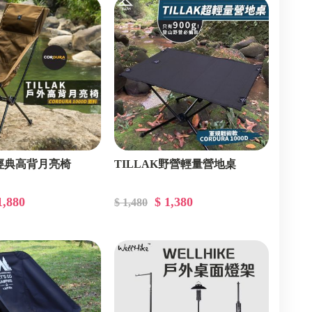
 經典高背月亮椅
TILLAK野營輕量營地桌
1,880
$ 1,380
$ 1,480