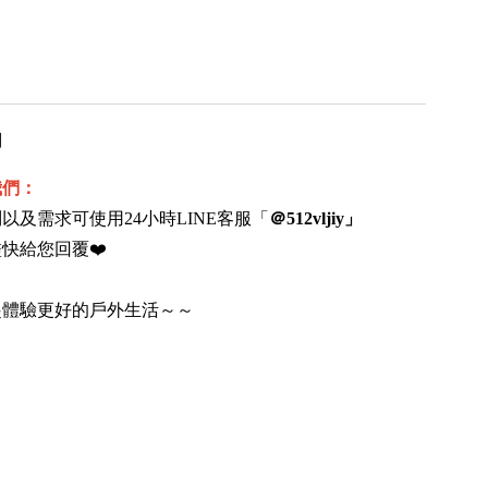
用
我們：
以及需求可使用24小時LINE客服「
＠512vljiy」
快給您回覆❤️
起體驗更好的戶外生活～～