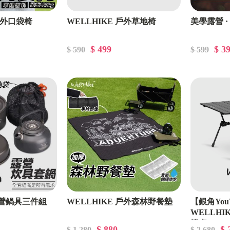
 戶外口袋椅
WELLHIKE 戶外草地椅
美學露營 ·
$ 499
$ 3
$ 590
$ 599
露營鍋具三件組
WELLHIKE 戶外森林野餐墊
【銀角You
WELLHI
捲桌
$ 880
$ 
$ 1,280
$ 2,680