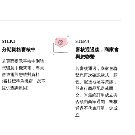
STEP.3
STEP.4
分期資格審核中
審核通過後，商家會
與您聯繫
若頁面提示審核中則請
您留意手機來電，專員
若審核通過，商家會聯
會致電與您核對資料
繫您再次確認款式、顏
(審核標準為機密，恕不
色、配送地址等資訊，
提供查詢原因)
並進行商品配送或面
交。※最終訂單成立與
否須由商家通知，審核
通過不代表訂單一定成
立