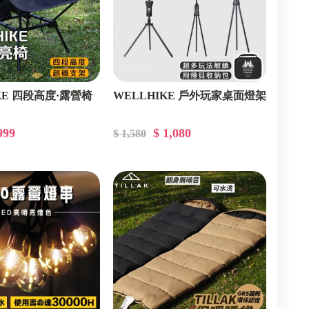
KE 四段高度·露營椅
WELLHIKE 戶外玩家桌面燈架
999
$ 1,080
$ 1,580