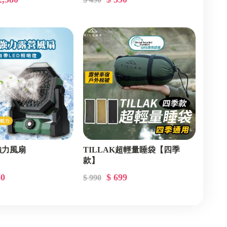
強力風扇
TILLAK超輕量睡袋【四季
款】
80
$ 699
$ 990