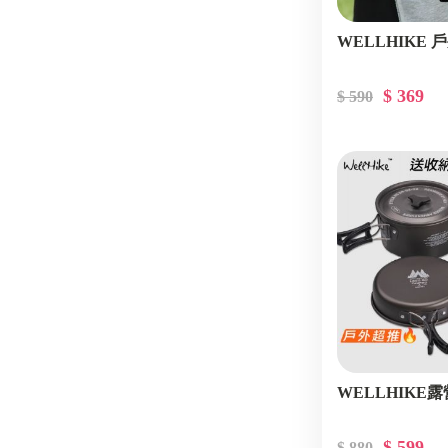
WELLHIKE
$ 369
$ 590
WELLHIKE
$ 599
$ 880