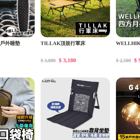
量戶外睡墊
TILLAK頂規行軍床
WELLHI
$ 3,180
$ 
$ 3,880
$ 2,580