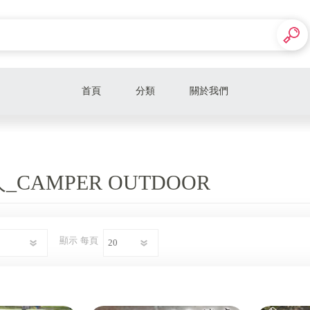
首頁
分類
關於我們
露營風扇
露營寢具
CAMPER OUTDOOR
露營組合包
露營炊具
顯示
每頁
露營椅
燈具
露營桌