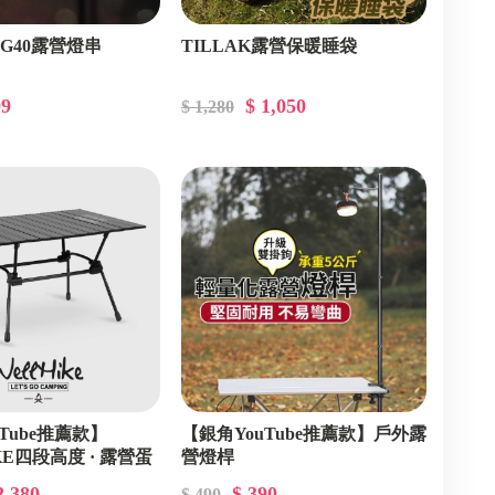
 G40露營燈串
TILLAK露營保暖睡袋
99
$ 1,050
$ 1,280
Tube推薦款】
【銀角YouTube推薦款】戶外露
KE四段高度 · 露營蛋
營燈桿
2,380
$ 390
$ 490