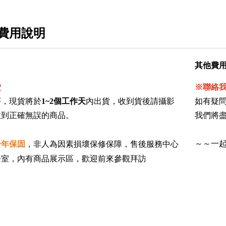
費用說明
其他費
費
※聯絡
序，現貨將於
1~2個工作天
內出貨，收到貨後請攝影
如有疑問
收到正確無誤的商品。
我們將盡
售後服務中心
～～一
一年保固
，非人為因素損壞保修保障，
公室，內有商品展示區，歡迎前來參觀拜訪