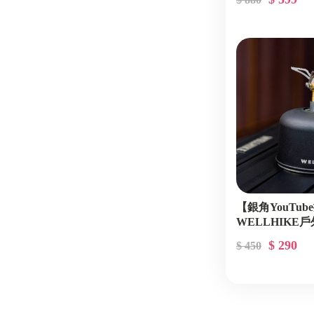
【銀角YouTu
WELLHIKE
$ 290
$ 450