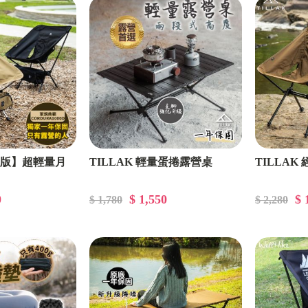
收納分類
戶外紮營
露營保暖
規版】超輕量月
TILLAK 輕量蛋捲露營桌
TILLAK
0
$ 1,550
$ 
$ 1,780
$ 2,280