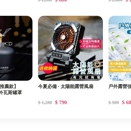
be推薦款】
今夏必備 · 太陽能露營風扇
戶外露營
戶外瓦斯罐罩
$ 790
$ 6
$ 1,280
$ 980