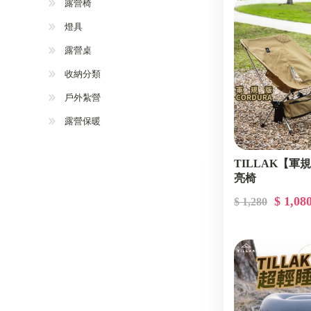
露營椅
燈具
露營桌
收納分類
戶外紮營
露營保暖
TILLAK【軍
亮椅
$ 1,08
$ 1,280