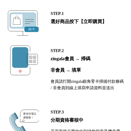
STEP.1
選好商品按下【立即購買】
STEP.2
zingala會員 → 掃碼
非會員 → 填單
會員請打開zingala銀角零卡掃描付款條碼
/ 非會員則線上填寫申請資料並送出
STEP.3
分期資格審核中