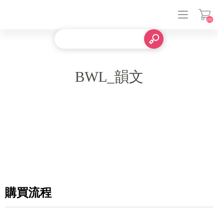
(0)
登入
BWL_韻文
購買流程