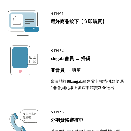
STEP.1
選好商品按下【立即購買】
STEP.2
zingala會員 → 掃碼
非會員 → 填單
會員請打開zingala銀角零卡掃描付款條碼
/ 非會員則線上填寫申請資料並送出
STEP.3
分期資格審核中