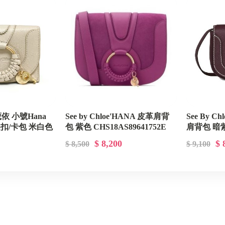
CHANEL
Gucci
CELINE
BV BOTTEGA VENETA
Balenciaga巴黎世家
LOEWE羅威
’ 蔻依 小號Hana
See by Chloe'HANA 皮革肩背
See By C
扣/卡包 米白色
包 紫色 CHS18AS89641752E
肩背包 暗
GOYARD
5 24H
CHS21AS9
$ 8,200
$ 
$ 8,500
$ 9,100
AMI PARIS
A.P.C
ALEXANDER MCQUEEN
BURBERRY