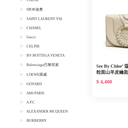
DIOR迪奧
SAINT LAURENT YSL
CHANEL
Gucci
CELINE
BV BOTTEGA VENETA
Balenciaga巴黎世家
See By Chloe
粒面山羊皮鑰匙
LOEWE羅威
CHS22AP910C9
$ 4,400
GOYARD
AMI PARIS
A.P.C
ALEXANDER MCQUEEN
BURBERRY