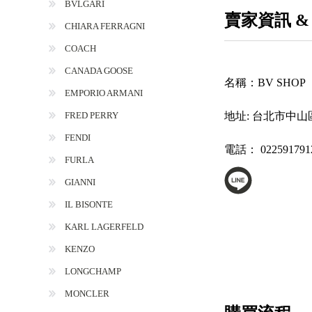
BVLGARI
賣家資訊 &
CHIARA FERRAGNI
COACH
CANADA GOOSE
名稱：
BV SHOP
EMPORIO ARMANI
FRED PERRY
地址:
台北市中山區
FENDI
電話：
022591791
FURLA
GIANNI
IL BISONTE
KARL LAGERFELD
KENZO
LONGCHAMP
MONCLER