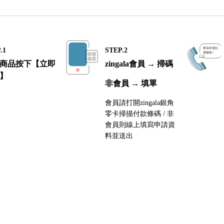
LONGCHAMP
MONCLER
MONTBLANC
.1
STEP.2
MARC JACOBS
商品按下【立即
zingala會員 → 掃碼
】
MK MICHAEL KORS
非會員 → 填單
MAISON KITSUNE
會員請打開zingala銀角
零卡掃描付款條碼 / 非
OFF WHITE
會員則線上填寫申請資
料並送出
PRADA
PINKO
SEE BY CHLOE
Swarovski
SALVATORE FERRAGAMO