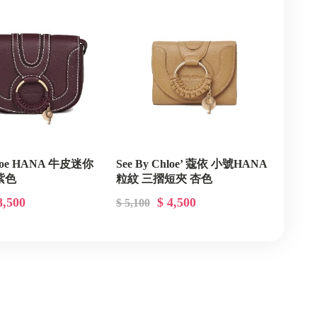
hloe HANA 牛皮迷你
See By Chloe’ 蔻依 小號HANA
紫色
粒紋 三摺短夾 杏色
01/98556A
CHS19UP866305268
8,500
$ 4,500
$ 5,100