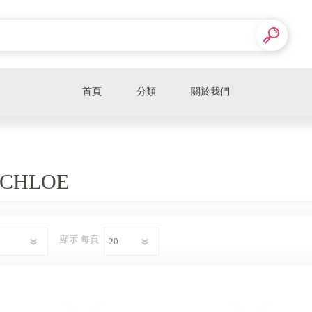
首頁
分類
關於我們
特惠價包款
零利率專區
 CHLOE
LV LOUIS VUITTON
HERMES
顯示
每頁
CHLOE
DIOR迪奧
SAINT LAURENT YSL