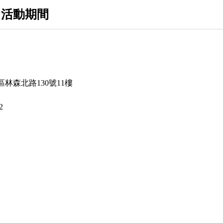
BVLGARI
 活動期間
CHIARA FERRAGNI
COACH
CANADA GOOSE
EMPORIO ARMANI
林森北路130號11樓
FRED PERRY
2
FENDI
FURLA
GIANNI
IL BISONTE
KARL LAGERFELD
KENZO