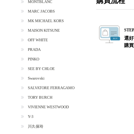
購買流程
MONTBLANC
MARC JACOBS
MK MICHAEL KORS
STEP
MAISON KITSUNE
選好
OFF WHITE
購買
PRADA
PINKO
SEE BY CHLOE
Swarovski
SALVATORE FERRAGAMO
TORY BURCH
VIVIENNE WESTWOOD
Y-3
川久保玲