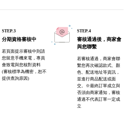
STEP.3
STEP.4
分期資格審核中
審核通過後，商家會
與您聯繫
若頁面提示審核中則請
您留意手機來電，專員
若審核通過，商家會聯
會致電與您核對資料
繫您再次確認款式、顏
(審核標準為機密，恕不
色、配送地址等資訊，
提供查詢原因)
並進行商品配送或面
交。※最終訂單成立與
否須由商家通知，審核
通過不代表訂單一定成
立