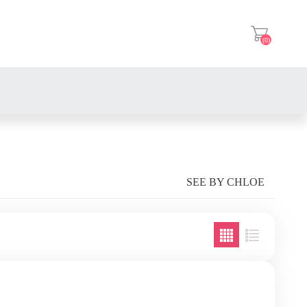
(0)
登入
SEE BY CHLOE