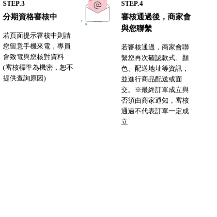
STEP.3
STEP.4
分期資格審核中
審核通過後，商家會
與您聯繫
若頁面提示審核中則請
您留意手機來電，專員
若審核通過，商家會聯
會致電與您核對資料
繫您再次確認款式、顏
(審核標準為機密，恕不
色、配送地址等資訊，
提供查詢原因)
並進行商品配送或面
交。※最終訂單成立與
否須由商家通知，審核
通過不代表訂單一定成
立