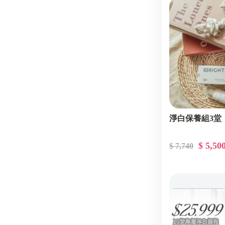
淨白保養組3堂
$ 5,50
$ 7,740