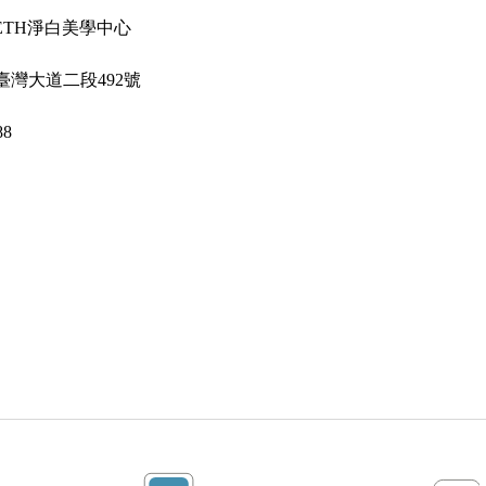
EETH淨白美學中心
臺灣大道二段492號
88