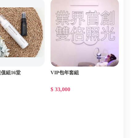
值組16堂
VIP包年套組
$ 33,000