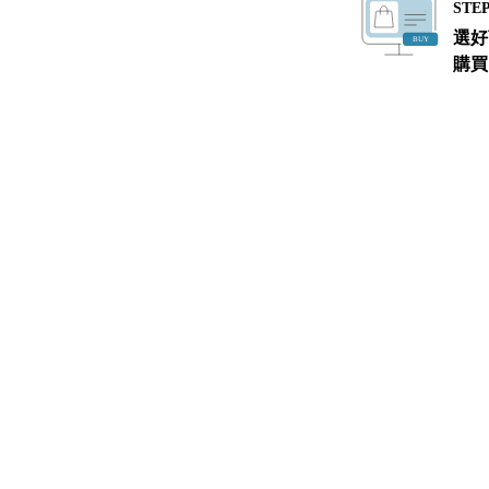
STEP
選好
購買