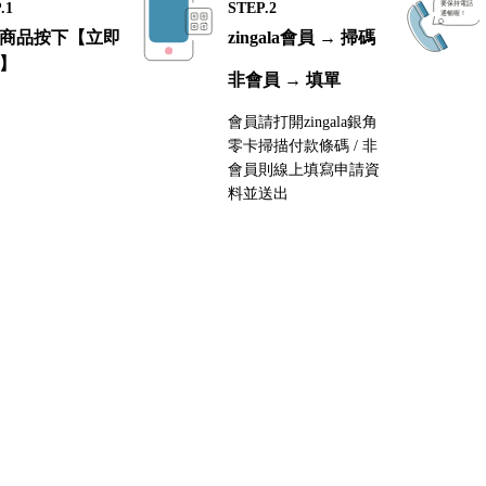
.1
STEP.2
商品按下【立即
zingala會員 → 掃碼
】
非會員 → 填單
會員請打開zingala銀角
零卡掃描付款條碼 / 非
會員則線上填寫申請資
料並送出