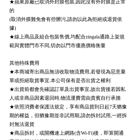
★蘋果原廠已取消外封膜包裝,因此沒有外封膜是正常
的
(取消外膜難免會有些髒污,請勿以此為拒絕或退貨依
據)
★線上商品及組合包裝售價,均配合zingala通路上架規
範與實體門市不同,切勿以門市優惠價格衡量
其他特殊費用
★本商城寄出商品無須收取物流費用,若發現為惡意棄
單或拒絕取貨事宜.本公司保有是否出貨之權利
★出貨前都會先確認訂單及出貨事宜,故出貨後若因私
人或非商品因素退回時,物流運費需由貴賓自行承擔
★依照消費者保護法規定，享有商品貨到日起7天猶豫
期的權益，但猶豫期並非試用期,請勿拆封試用,一經拆
封無法退貨
★商品拆封，或開機連上網路(含Wi-Fi)後，即算開通