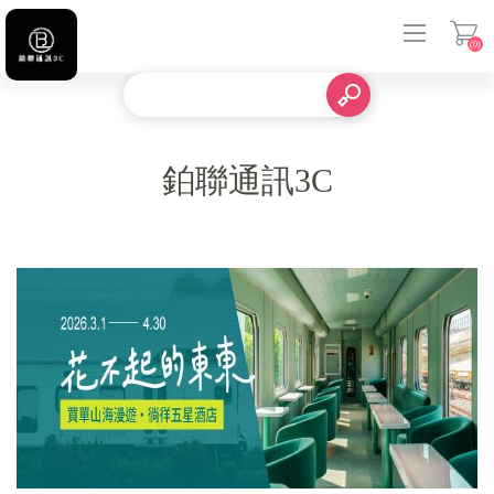
(0)
登入
鉑聯通訊3C