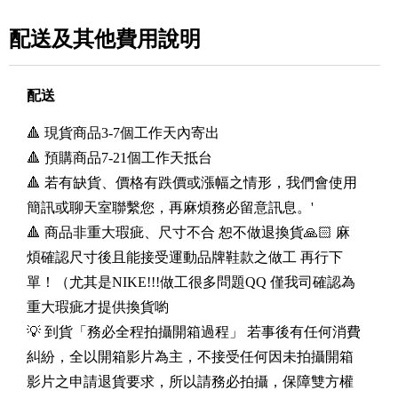
配送及其他費用說明
配送
🔺 現貨商品3-7個工作天內寄出
🔺 預購商品7-21個工作天抵台
🔺 若有缺貨、價格有跌價或漲幅之情形，我們會使用
簡訊或聊天室聯繫您，再麻煩務必留意訊息。'
🔺 商品非重大瑕疵、尺寸不合 恕不做退換貨🙏🏻 麻
煩確認尺寸後且能接受運動品牌鞋款之做工 再行下
單！（尤其是NIKE!!!做工很多問題QQ 僅我司確認為
重大瑕疵才提供換貨喲
💡 到貨「務必全程拍攝開箱過程」 若事後有任何消費
糾紛，全以開箱影片為主，不接受任何因未拍攝開箱
影片之申請退貨要求，所以請務必拍攝，保障雙方權