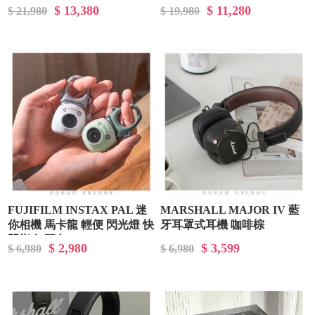
金櫻花粉
吹風機 海外限定（附贈吹
$ 13,380
$ 11,280
$ 21,980
$ 19,980
嘴）
FUJIFILM INSTAX PAL 迷
MARSHALL MAJOR IV 藍
你相機 馬卡龍 輕便 閃光燈 快
牙耳罩式耳機 咖啡棕
門指令 五色
$ 2,980
$ 3,599
$ 6,980
$ 6,980