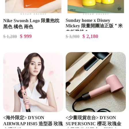
Sunday home x Disney
Nike Swoosh Logo 限量抱枕
Mickey 限量開團迪正版＂米
黑色 橘色 兩色
奇板凳椅＂
$ 999
$ 2,180
$ 1,280
$ 3,980
<海外限定> DYSON
<少量現貨在台> DYSON
AIRWRAP HS05 造型器 玫瑰
SUPERSONIC 櫻花 玫瑰金