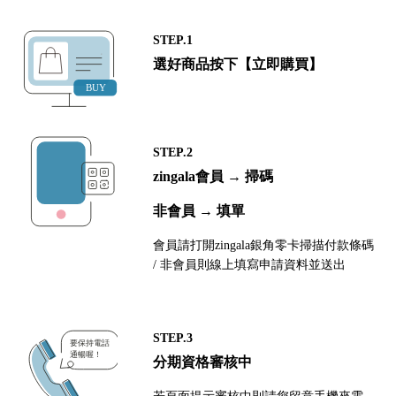
STEP.1
選好商品按下【立即購買】
STEP.2
zingala會員 → 掃碼
非會員 → 填單
會員請打開zingala銀角零卡掃描付款條碼
/ 非會員則線上填寫申請資料並送出
STEP.3
分期資格審核中