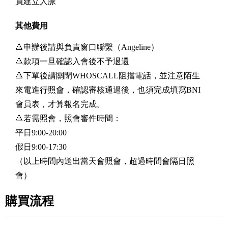
員建立人脈
其他費用
🔺申辦後請與負責窗口聯繫（Angeline）
🔺款項一旦確認入會後不予退還
🔺下單後請關閉WHOSCALL阻擋電話，並注意陌生
來電進行照會，確認審核通過後，也須完成填寫BNI
會員表，才算報名完成。
🔺若需照會，照會審件時間：
平日9:00-20:00
假日9:00-17:30
（以上時間內送出當天會照會，超過時間會隔日照
會）
購買流程