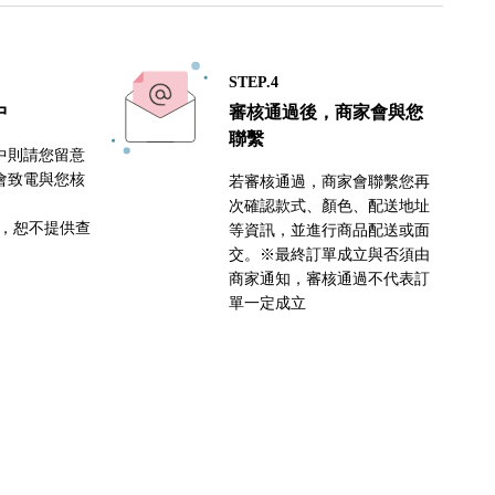
STEP.4
中
審核通過後，商家會與您
聯繫
中則請您留意
會致電與您核
若審核通過，商家會聯繫您再
次確認款式、顏色、配送地址
密，恕不提供查
等資訊，並進行商品配送或面
交。※最終訂單成立與否須由
商家通知，審核通過不代表訂
單一定成立