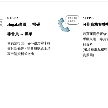
STEP.2
STEP.3
zingala會員 → 掃碼
分期資格審核
非會員 → 填單
若頁面提示審核
手機來電，專員
會員請打開zingala銀角零卡掃
對資料
描付款條碼 / 非會員則線上填
(審核標準為機
寫申請資料並送出
詢原因)