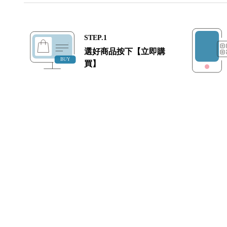
STEP.1
選好商品按下【立即購
買】