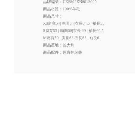
品牌編號：UKS802KN0018009
商品材質：100%羊毛
商品尺寸：
XS肩寬54| 胸圍54|衣長54.5 | 袖長55
S肩寬55 | 胸圍60|衣長 60 | 袖長60.5
M肩寬59 | 胸圍63|衣長63 | 袖長61
商品產地：義大利
商品配件：原廠包裝袋