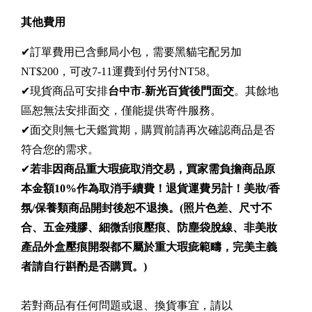
其他費用
✔訂單費用已含郵局小包，需要黑貓宅配另加
NT$200，可改7-11運費到付另付NT58。
✔現貨商品可安排
台中市-新光百貨後門
面交
。其餘地
區恕無法安排面交，僅能提供寄件服務。
✔面交則無七天鑑賞期，購買前請再次確認商品是否
符合您的需求。
✔
若非因商品重大瑕疵取消交易，買家需負擔商品原
本金額10%作為取消手續費！退貨運費另計！美妝/香
氛/保養類商品開封後恕不退換。
(照片色差、尺寸不
合、五金殘膠、細微刮痕壓痕、防塵袋脫線、非美妝
產品外盒壓痕開裂都不屬於重大瑕疵範疇，完美主義
者請自行斟酌是否購買。)
若對商品有任何問題或退、換貨事宜，請以