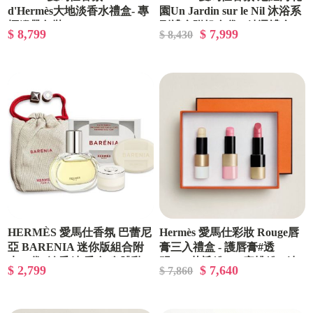
d'Hermès大地淡香水禮盒- 專
園Un Jardin sur le Nil 沐浴系
櫃緞帶包裝
列禮盒附帆布袋 - 精選禮盒/
$ 8,799
$ 7,999
$ 8,430
專櫃緞帶包裝
HERMÈS 愛馬仕香氛 巴蕾尼
Hermès 愛馬仕彩妝 Rouge唇
亞 BARENIA 迷你版組合附
膏三入禮盒 - 護唇膏#透
束口袋 -淡香精/香皂/身體乳
明/#27花瓣粉/#19蜜桃粉 - 精
$ 2,799
$ 7,640
$ 7,860
🌟精巧收藏款🌟
選禮盒/專櫃緞帶包裝