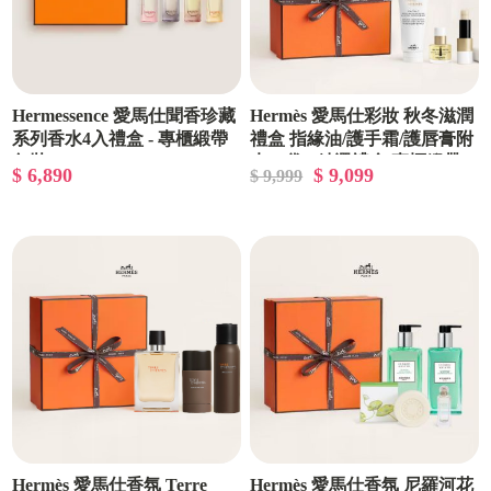
Hermessence 愛馬仕聞香珍藏
Hermès 愛馬仕彩妝 秋冬滋潤
系列香水4入禮盒 - 專櫃緞帶
禮盒 指緣油/護手霜/護唇膏附
包裝
束口袋 - 精選禮盒/專櫃緞帶
$ 6,890
$ 9,099
$ 9,999
包裝
Hermès 愛馬仕香氛 Terre
Hermès 愛馬仕香氛 尼羅河花