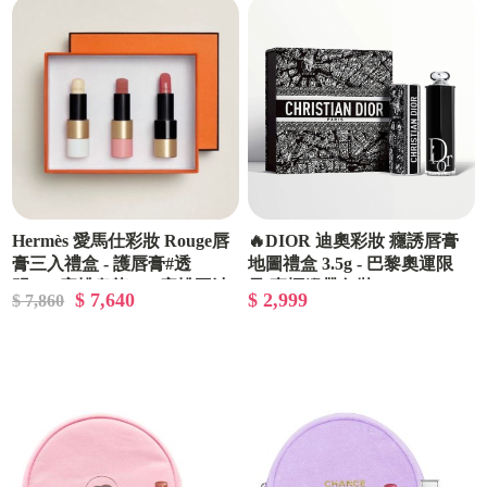
Hermès 愛馬仕彩妝 Rouge唇
🔥DIOR 迪奧彩妝 癮誘唇膏
膏三入禮盒 - 護唇膏#透
地圖禮盒 3.5g - 巴黎奧運限
明/#49蜜桃烏龍/#21蜜桃豆沙
量/專櫃緞帶包裝
$ 7,640
$ 2,999
$ 7,860
- 精選禮盒/專櫃緞帶包裝