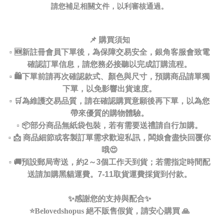
請您補足相關文件，以利審核通過。
📌 購買須知
▫️ 🆕新註冊會員下單後，為保障交易安全，銀角客服會致電
確認訂單信息，請您務必接聽以完成訂購流程。
▫️ 🛍️下單前請再次確認款式、顏色與尺寸，預購商品請單獨
下單，以免影響出貨速度。
▫️ 🛒為維護交易品質，請在確認購買意願後再下單，以為您
帶來優質的購物體驗。
▫️ 📦部分商品無紙袋包裝，若有需要送禮請自行加購。
▫️ 📩 商品細節或客製訂單需求歡迎私訊，闆娘會盡快回覆你
哦😍
▫️ 🚚預設郵局寄送，約2～3個工作天到貨；若需指定時間配
送請加購黑貓運費。7-11取貨運費採貨到付款。
✨感謝您的支持與配合✨
⭐️Belovedshopus 絕不販售假貨，請安心購買 🙏