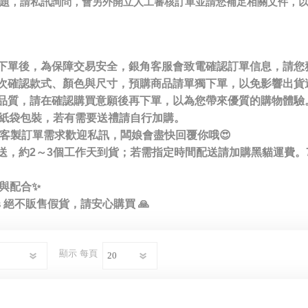
請問題，請私訊詢問，會另外開立人工審核訂單並請您補足相關文件，
🌟美妝🌟唇膏/底妝/眼影/指彩
Hermes 精品
冊會員下單後，為保障交易安全，銀角客服會致電確認訂單信息，請
Chanel 精品
單前請再次確認款式、顏色與尺寸，預購商品請單獨下單，以免影響出貨
護交易品質，請在確認購買意願後再下單，以為您帶來優質的購物體驗
Chloe 精品
商品無紙袋包裝，若有需要送禮請自行加購。
細節或客製訂單需求歡迎私訊，闆娘會盡快回覆你哦😍
Gucci 精品
郵局寄送，約2～3個工作天到貨；若需指定時間配送請加購黑貓運費。
Chanel 美妝香氛保養📈
與配合✨
Hermès 美妝香氛保養
hopus 絕不販售假貨，請安心購買 🙏
Dior 美妝香氛保養
Prada 美妝香氛保養
顯示
每頁
Coach
品牌服飾 - Maje/Sandro