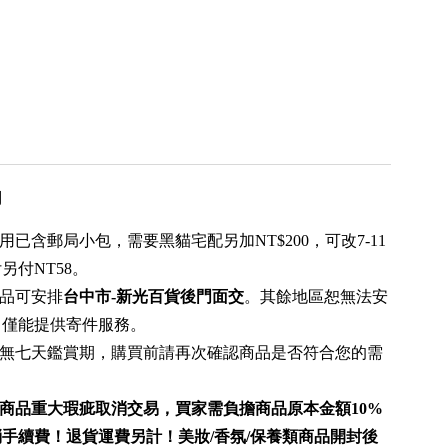
用
用已含郵局小包，需要黑貓宅配另加NT$200，可改7-11
另付NT58。
商品可安排
台中市-新光百貨後門
面交
。其餘地區恕無法安
，僅能提供寄件服務。
則無七天鑑賞期，購買前請再次確認商品是否符合您的需
商品重大瑕疵取消交易，買家需負擔商品原本金額10%
手續費！退貨運費另計！美妝/香氛/保養類商品開封後