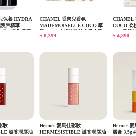
兒保養 HYDRA
CHANEL 香奈兒香氛
CHANEL
滴護唇精華
MADEMOISELLE COCO 摩
COCO 柔粉
入組 - 經典/蘋果/
登COCO金燦珍珠隨身香水附
2026母
$ 8,399
$ 4,390
吊飾 - 2026母親限量彩妝/專櫃
緞帶包裝
仕彩妝
Hermès 愛馬仕彩妝
Hermès 
IBLE 滋養潤唇油
HERMÈSISTIBLE 滋養潤唇油
唇膏 3.5g 