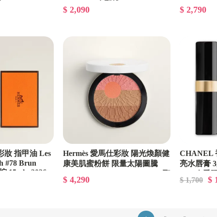
 Brun Segai-
8.5ml #10 水梨粉 Rose Nashi-
Cocktail
$ 2,090
$ 2,790
/專櫃緞帶包裝
2026春夏限量/專櫃緞帶包裝
帶包裝
彩妝 指甲油 Les
Hermès 愛馬仕彩妝 陽光煥顏健
CHANEL
sh #78 Brun
康美肌蜜粉餅 限量太陽圖騰
亮水唇膏 3g
 15ml - 2026
#00 Soleil d'Hermès 12g - 2026聖
2026春季
$ 4,290
$ 
$ 1,700
緞帶包裝
誕限量彩妝/專櫃緞帶包裝