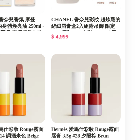
 香奈兒香氛 摩登
CHANEL 香奈兒彩妝 超炫耀的
身體煥亮油 250ml -
絲絨唇膏盒2入組附吊飾 限定
親節限量/專櫃緞帶包裝
#478悸動/#479心動 - 2026春季
$ 4,999
限量彩妝/專櫃緞帶包裝
愛馬仕彩妝 Rouge霧面
Hermès 愛馬仕彩妝 Rouge霧面
#14 調酒米色 Beige
唇膏 3.5g #28 夕陽棕 Brun