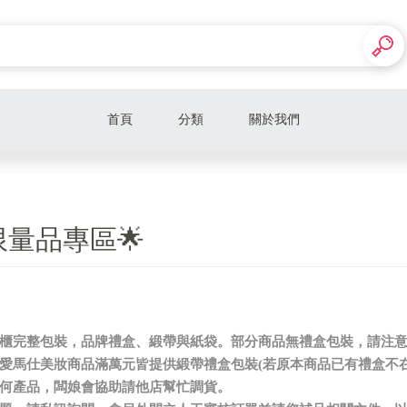
首頁
分類
關於我們
🎁精品美妝禮盒🎁
🎁精緻美妝禮盒🎁
限量品專區🌟
🎁萬元內美妝禮盒🎁
🌟美妝限量品專區🌟
🌟男香🌟香水/沐浴精/乳液
有專櫃完整包裝，品牌禮盒、緞帶與紙袋。部分商品無禮盒包裝，請注
奧、愛馬仕美妝商品滿萬元皆提供緞帶禮盒包裝(若原本商品已有禮盒不
🌟女香🌟香水/沐浴精/乳液
上任何產品，闆娘會協助請他店幫忙調貨。
🌟保養🌟美白/保濕/洗卸/修護