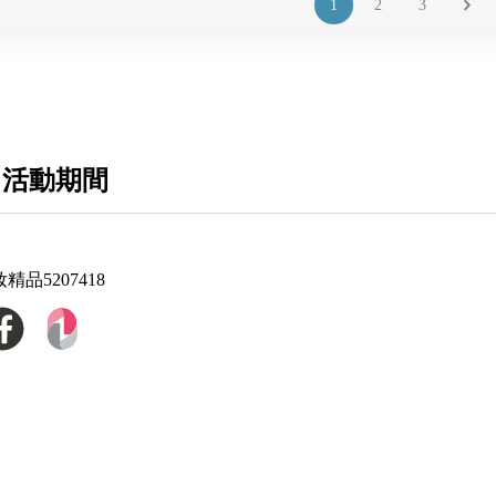
1
2
3
 活動期間
妝精品5207418