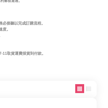
以利審核通過。
您務必接聽以完成訂購流程。
速度。
。
7-11取貨運費採貨到付款。