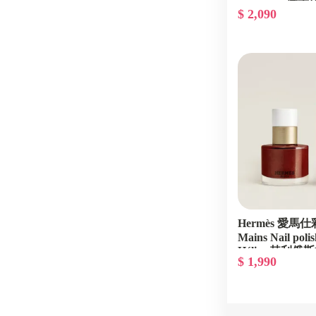
8.5ml #07 椰棗棕
$ 2,090
2026春夏限量
Hermès 愛馬仕
Mains Nail poli
Hélios 赫利俄斯棕
$ 1,990
春夏限量/專櫃