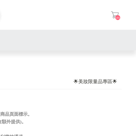
(0)
登入
🌟美妝限量品專區🌟
意商品頁面標示。
在額外提供)。