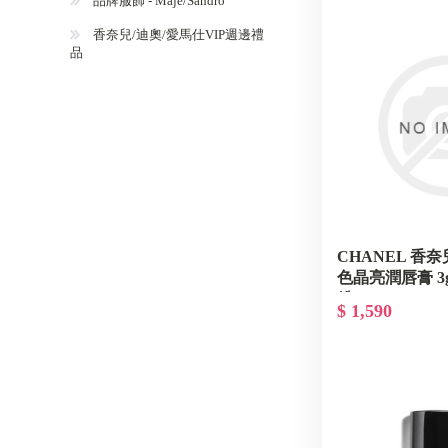
品牌服飾 - Maje/Sandro
香奈兒/迪奧/愛馬仕VIP週邊禮
品
CHANEL 香奈
色晶亮潤唇膏 3g
粉 SPARKLING 
$ 1,590
季限量彩妝