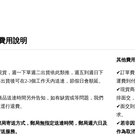
費用說明
其他費
灣現貨，週一下單週二出貨依此類推，週五到週日下
✔訂單費
出貨後可在2-3個工作天內送達，節假日會順延。
運費到付
✔現貨
購商品送達時間另外告知，如有缺貨或等問題，我們
排面交
並逕行退費。
✔面交
求。
郵局寄送方式，郵局無指定送達時間，郵局週六日及
✔
若非因
寄送服務。
作為取消