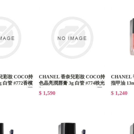
香奈兒/迪奧/愛馬仕VIP週邊禮品
兒彩妝 COCO持
CHANEL 香奈兒彩妝 COCO持
CHANE
 白管 #772香檳
色晶亮潤唇膏 3g 白管 #774映光
指甲油 13m
PINK - 2027夏
紅 ELECTRIC VIBE - 2027夏
SOLSTIC
$ 1,590
$ 1,240
季限量彩妝