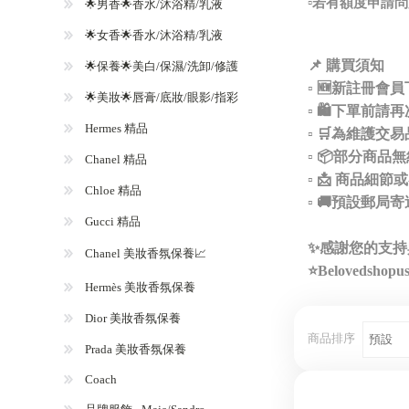
▫️若有額度申
🌟男香🌟香水/沐浴精/乳液
🌟女香🌟香水/沐浴精/乳液
📌 購買須知
🌟保養🌟美白/保濕/洗卸/修護
▫️ 🆕新註
🌟美妝🌟唇膏/底妝/眼影/指彩
▫️ 🛍️下
Hermes 精品
▫️ 🛒為維
▫️ 📦部分
Chanel 精品
▫️ 📩 商品
Chloe 精品
▫️ 🚚預設
Gucci 精品
✨感謝您的支持
Chanel 美妝香氛保養📈
⭐️Beloveds
Hermès 美妝香氛保養
Dior 美妝香氛保養
商品排序
Prada 美妝香氛保養
Coach