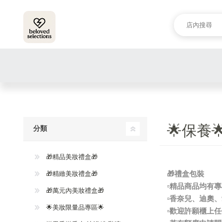
🌟保養
分類
🎁精品美妝禮盒🎁
🎁精緻美妝禮盒🎁
🎁禮盒包裝
▫️精品商品均
🎁萬元內美妝禮盒🎁
▫️香奈兒、迪
🌟美妝限量品專區🌟
▫️歡迎許願櫃