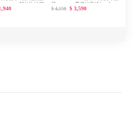
150ml - 新款泡沫更
萃 150ml - 凝膠精華洗卸2合一
1,940
$ 3,590
$ 4,150