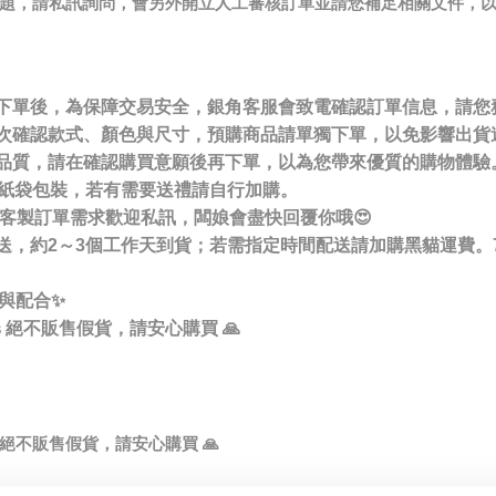
請問題，請私訊詢問，會另外開立人工審核訂單並請您補足相關文件，
🌟美妝🌟唇膏/底妝/眼影/指彩
Hermes 精品
冊會員下單後，為保障交易安全，銀角客服會致電確認訂單信息，請
Chanel 精品
單前請再次確認款式、顏色與尺寸，預購商品請單獨下單，以免影響出貨
護交易品質，請在確認購買意願後再下單，以為您帶來優質的購物體驗
Chloe 精品
商品無紙袋包裝，若有需要送禮請自行加購。
細節或客製訂單需求歡迎私訊，闆娘會盡快回覆你哦😍
Gucci 精品
郵局寄送，約2～3個工作天到貨；若需指定時間配送請加購黑貓運費。
Chanel 美妝香氛保養📈
與配合✨
Hermès 美妝香氛保養
hopus 絕不販售假貨，請安心購買 🙏
Dior 美妝香氛保養
Prada 美妝香氛保養
opus 絕不販售假貨，請安心購買 🙏
Coach
品牌服飾 - Maje/Sandro