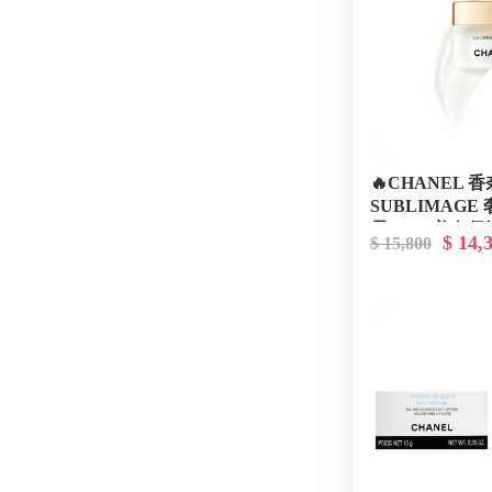
🔥CHANEL 
SUBLIMAG
霜 50g - 美白
$ 14,
$ 15,800