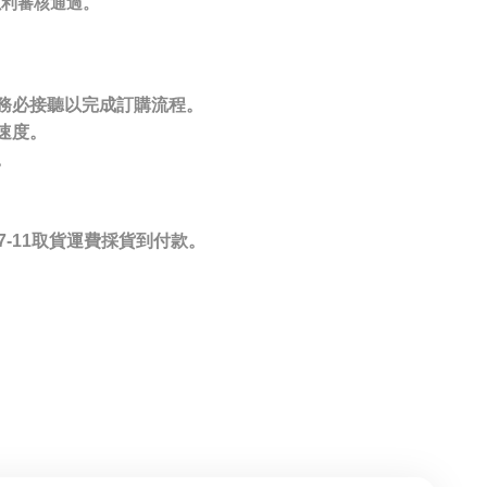
以利審核通過。
您務必接聽以完成訂購流程。
速度。
。
7-11取貨運費採貨到付款。