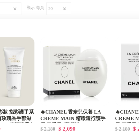
顯示
每頁
香奈兒/迪奧/愛馬仕VIP週邊禮品
仕彩妝 指彩護手系
🔥CHANEL 香奈兒保養 LA
🔥CHAN
質玫瑰香手部滋
CRÈME MAIN 精緻隨行護手
CRÈME 
ml - 專櫃緞帶包
霜/玉手霜 (豐潤版) - 50ML
霜/玉手霜(輕
0
$ 2,090
$ 
$ 2,180
$ 2,180
緞帶包裝