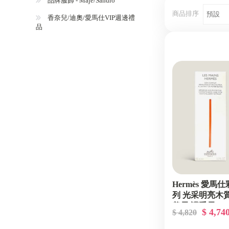
品牌服飾 - Maje/Sandro
商品排序
香奈兒/迪奧/愛馬仕VIP週邊禮
品
Hermès 愛馬
列 光采明亮木
養霜/護手霜 100
$ 4,74
$ 4,820
裝