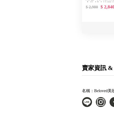
定妝/補水皆可
$ 2,84
$ 2,980
賣家資訊 &
名稱：
Beloved美