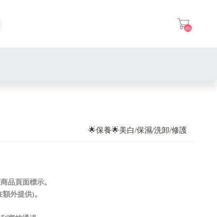
(0)
登入
🌟保養🌟美白/保濕/洗卸/修護
意商品頁面標示。
在額外提供)。