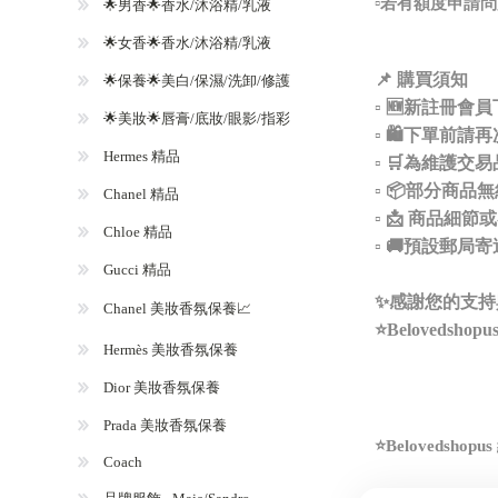
▫️若有額度申
🌟男香🌟香水/沐浴精/乳液
🌟女香🌟香水/沐浴精/乳液
📌 購買須知
🌟保養🌟美白/保濕/洗卸/修護
▫️ 🆕新註
🌟美妝🌟唇膏/底妝/眼影/指彩
▫️ 🛍️下
Hermes 精品
▫️ 🛒為維
▫️ 📦部分
Chanel 精品
▫️ 📩 商品
Chloe 精品
▫️ 🚚預設
Gucci 精品
✨感謝您的支持
Chanel 美妝香氛保養📈
⭐️Beloveds
Hermès 美妝香氛保養
Dior 美妝香氛保養
Prada 美妝香氛保養
⭐️Belovedsh
Coach