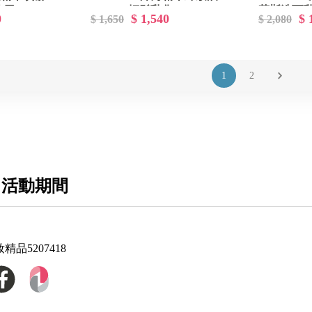
使用
150ml - 輕鬆乳化
慕斯洗面乳 
0
$ 1,540
$ 
$ 1,650
$ 2,080
綿密
1
2
 活動期間
妝精品5207418