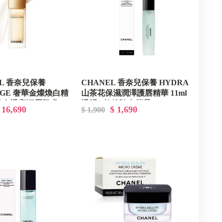
EL 香奈兒保養
CHANEL 香奈兒保養 HYDRA
AGE 奢華金燦煥白精
山茶花保濕潤澤護唇精華​ 11ml
 - 美白透亮深層肌膚
透明 - 軟管隨身攜帶
 16,690
$ 1,690
$ 1,900