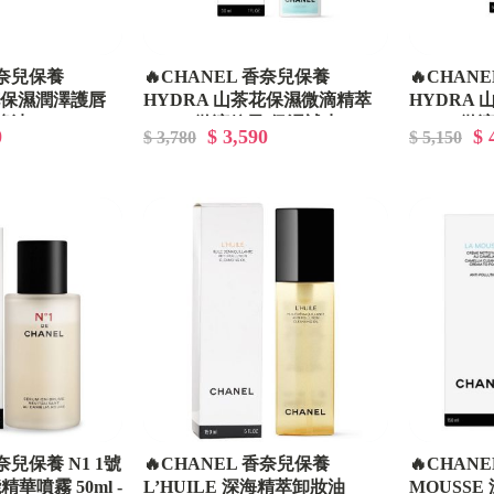
香奈兒保養
🔥CHANEL 香奈兒保養
🔥CHAN
花保濕潤澤護唇
HYDRA 山茶花保濕微滴精萃
HYDRA
指緣油
30ml - 微滴粒子/保濕補水
50ml -
0
$ 3,590
$ 
$ 3,780
$ 5,150
奈兒保養 N1 1號
🔥CHANEL 香奈兒保養
🔥CHAN
噴霧 50ml -
L’HUILE 深海精萃卸妝油
MOUSS