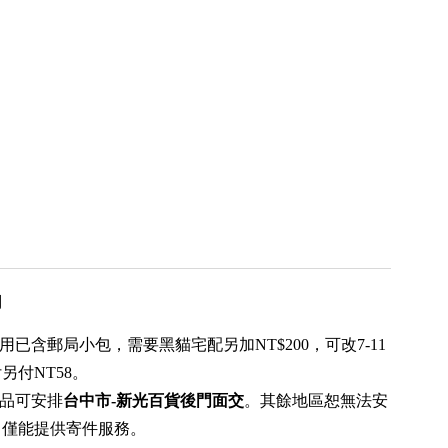
用
用已含郵局小包，需要黑貓宅配另加NT$200，可改7-11
另付NT58。
商品可安排
台中市-新光百貨後門
面交
。其餘地區恕無法安
，僅能提供寄件服務。