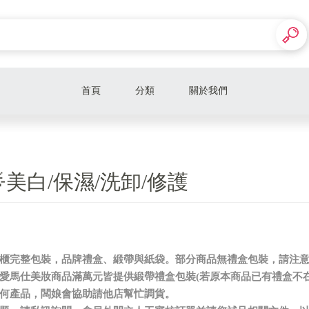
首頁
分類
關於我們
🎁精品美妝禮盒🎁
🎁精緻美妝禮盒🎁
🌟美白/保濕/洗卸/修護
🎁萬元內美妝禮盒🎁
🌟美妝限量品專區🌟
🌟男香🌟香水/沐浴精/乳液
有專櫃完整包裝，品牌禮盒、緞帶與紙袋。部分商品無禮盒包裝，請注
奧、愛馬仕美妝商品滿萬元皆提供緞帶禮盒包裝(若原本商品已有禮盒不
🌟女香🌟香水/沐浴精/乳液
上任何產品，闆娘會協助請他店幫忙調貨。
🌟保養🌟美白/保濕/洗卸/修護