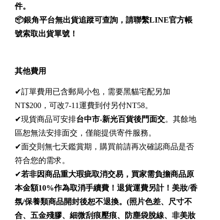
件。
📦銀角
平台無出貨追蹤可查詢，請聯繫LINE官方帳
號索取出貨單號！
其他費用
✔訂單費用已含郵局小包，需要黑貓宅配另加
NT$200，可改7-11運費到付另付NT58。
✔現貨商品可安排
台中市-新光百貨後門
面交
。其餘地
區恕無法安排面交，僅能提供寄件服務。
✔面交則無七天鑑賞期，購買前請再次確認商品是否
符合您的需求。
✔
若非因商品重大瑕疵取消交易，買家需負擔商品原
本金額10%作為取消手續費！退貨運費另計！美妝/香
氛/保養類商品開封後恕不退換。
(照片色差、尺寸不
合、五金殘膠、細微刮痕壓痕、防塵袋脫線、非美妝