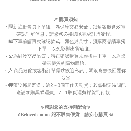
📌 購買須知
▫️ 🆕新註冊會員下單後，為保障交易安全，銀角客服會致電
確認訂單信息，請您務必接聽以完成訂購流程。
▫️ 🛍️下單前請再次確認款式、顏色與尺寸，預購商品請單獨
下單，以免影響出貨速度。
▫️ 🎁為維護交易品質，請在確認購買意願後再下單，以為您
帶來優質的購物體驗。
▫️ 📩 商品細節或客製訂單需求歡迎私訊，闆娘會盡快回覆你
哦😍
▫️ 🚚預設郵局寄送，約2～3個工作天到貨；若需指定時間配
送請加購黑貓運費。7-11取貨運費採貨到付款。
✨感謝您的支持與配合✨
⭐️Belovedshopus 絕不販售假貨，請安心購買 🙏