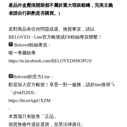
產品外盒壓痕開裂都不屬於重大瑕疵範疇，完美主義
者請自行斟酌是否購買。)
若對商品有任何問題或退、換貨事宜，請以
BELOVED - Line官方帳號或FB粉絲專頁聯繫！
Beloved粉絲專頁：
唯一專屬粉專
https://m.facebook.com/
BELOVEDSHOPUS/
Beloved的官方Line：
歡迎加入官方帳號！享受一對一服務，請於line搜尋
「@
nkf5293f」
https://lin.ee/
tqpUXZM
-
本賣場只有販售「正品」
假貨無條件退款退貨，並受法律責任。