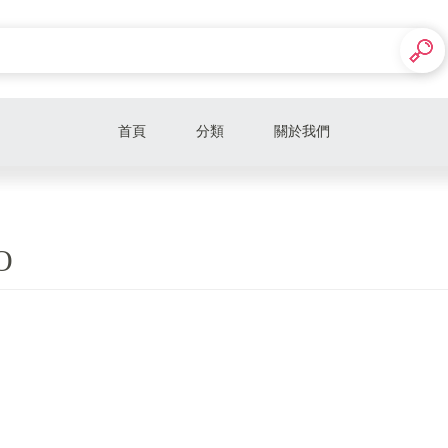
首頁
分類
關於我們
【Estee Lauder 雅詩蘭黛】
LANCÔME 蘭蔻
O
SHU UEMURA 植村秀
L‘OCCITANE 歐舒丹
CHANEL 香奈兒
YSL 聖羅蘭
CLINIQUE 倩碧