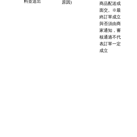
料並送出
原因)
商品配送或
面交。※最
終訂單成立
與否須由商
家通知，審
核通過不代
表訂單一定
成立