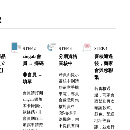
程
1
STEP.2
STEP.3
STEP.4
商品
zingala會
分期資格
審核通過
【立
員 → 掃碼
審核中
後，商家
買】
會與您聯
非會員 →
若頁面提示
繫
審核中則請
填單
您留意手機
若審核通
會員請打開
來電，專員
過，商家會
zingala銀角
會致電與您
聯繫您再次
零卡掃描付
核對資料
確認款式、
款條碼 / 非
(審核標準
顏色、配送
會員則線上
為機密，恕
地址等資
填寫申請資
不提供查詢
訊，並進行