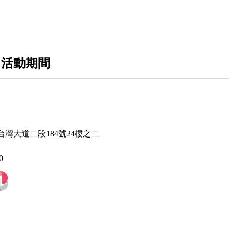
MAC
MAKE UP FOREVER
AESOP
 活動期間
DIPTYQU
BYREDO
LE LABO
灣大道二段184號24樓之二
MALIN+GOETZ
SABON
0
EVE LOM
CHRISTOPHE ROBIN
APIVITA 艾蜜塔