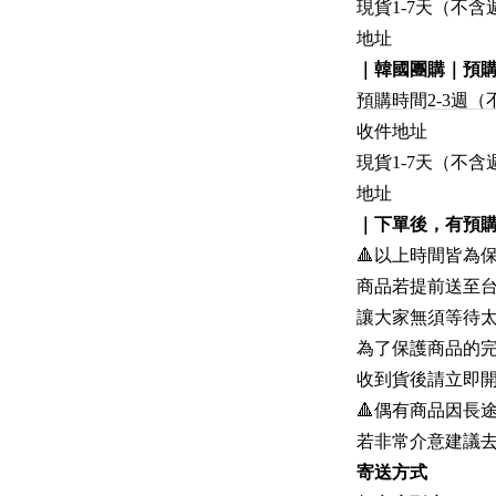
現貨1-7天（不
地址
｜韓國團購｜預
預購時間2-3週
收件地址
現貨1-7天（不
地址
｜下單後，有預
🔺以上時間皆為
商品若提前送至
讓大家無須等待
為了保護商品的
收到貨後請立即
🔺偶有商品因長
若非常介意建議
寄送方式