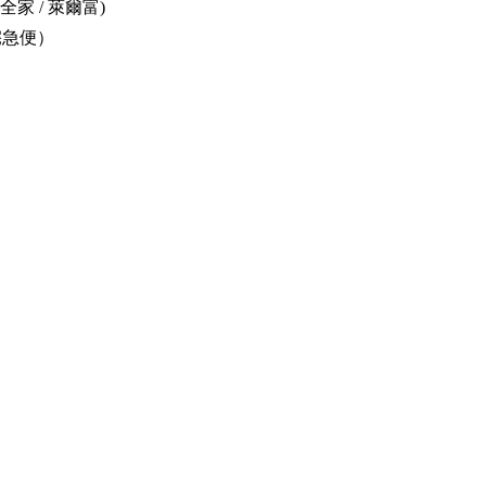
 全家 / 萊爾富)
宅急便）