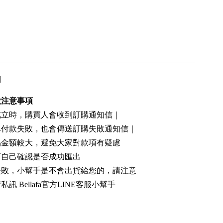
用
款注意事項
成立時，購買人會收到訂購通知信｜
單付款失敗，也會傳送訂購失敗通知信｜
品金額較大，避免大家對款項有疑慮
幫自己確認是否成功匯出
失敗，小幫手是不會出貨給您的，請注意
請私訊
Bellafa官方LINE客服小幫手