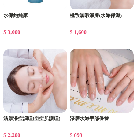
水保飽純露
極致無暇淨膚(水嫩保濕)
$ 3,000
$ 1,600
清顏淨痘調理(痘痘肌護理)
深層水嫩手部保養
$ 2,200
$ 899