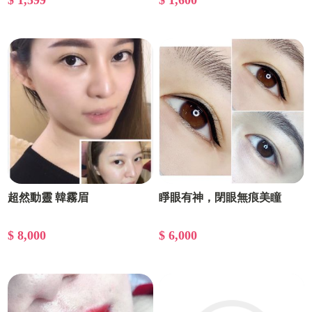
$ 1,599
$ 1,600
超然動靈 韓霧眉
睜眼有神，閉眼無痕美瞳
$ 8,000
$ 6,000