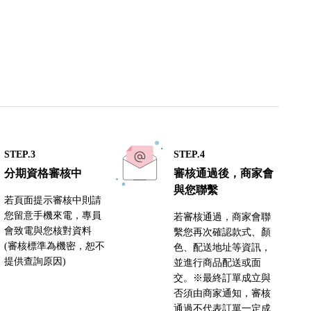
STEP.3
STEP.4
分期資格審核中
審核通過後，商家會
與您聯繫
若頁面提示審核中則請
您留意手機來電，專員
若審核通過，商家會聯
會致電與您核對資料
繫您再次確認款式、顏
(審核標準為機密，恕不
色、配送地址等資訊，
提供查詢原因)
並進行商品配送或面
交。※最終訂單成立與
否須由商家通知，審核
通過不代表訂單一定成