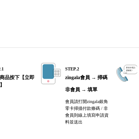
.1
STEP.2
商品按下【立即
zingala會員 → 掃碼
】
非會員 → 填單
會員請打開zingala銀角
零卡掃描付款條碼 / 非
會員則線上填寫申請資
料並送出