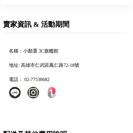
賣家資訊 & 活動期間
名稱：
小顏選 3C旗艦館
地址:
高雄市仁武區鳳仁路72-18號
電話：
02-77538682