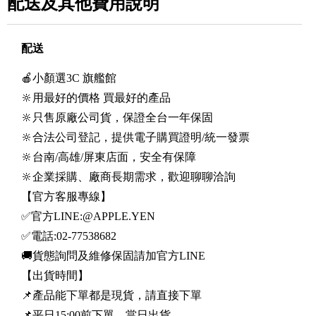
配送及其他費用說明
配送
🍎小顏選3C 旗艦館
🔆用最好的價格 買最好的產品
🔆只售原廠公司貨，保證全台一年保固
🔆合法公司登記，提供電子購買證明/統一發票
🔆台南/高雄/屏東店面，安全有保障
🔆企業採購、廠商長期需求，歡迎聊聊洽詢
【官方客服專線】
✅官方LINE:@APPLE.YEN
✅電話:02-77538682
🚚貨態詢問及維修保固請加官方LINE
【出貨時間】
📌產品能下單都是現貨，請直接下單
📌平日15:00前下單，當日出貨