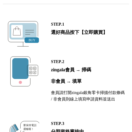
STEP.1
選好商品按下【立即購買】
STEP.2
zingala會員 → 掃碼
非會員 → 填單
會員請打開zingala銀角零卡掃描付款條碼
/ 非會員則線上填寫申請資料並送出
STEP.3
分期資格審核中