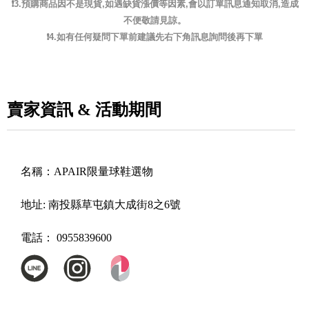
❗️3.預購商品因不是現貨,如遇缺貨漲價等因素,會以訂單訊息通知取消,造成
不便敬請見諒。
❗️4.如有任何疑問下單前建議先右下角訊息詢問後再下單
賣家資訊 & 活動期間
名稱：
APAIR限量球鞋選物
地址:
南投縣草屯鎮大成街8之6號
電話：
0955839600