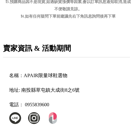
❗️3.預購商品因不是現貨,如遇缺貨漲價等因素,會以訂單訊息通知取消,造成
不便敬請見諒。
❗️4.如有任何疑問下單前建議先右下角訊息詢問後再下單
賣家資訊 & 活動期間
名稱：
APAIR限量球鞋選物
地址:
南投縣草屯鎮大成街8之6號
電話：
0955839600