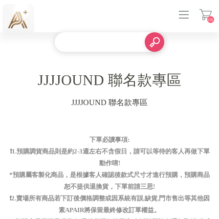
(0)
登入
JJJJOUND 聯名款專區
JJJJOUND 聯名款專區
下單必讀事項:
❗️1.預購調貨商品則是約2-3週左右不含假日，請可以等待的客人再做下單
動作唷!
*預購屬客製化商品，是根據客人確認後款式尺寸才進行預購，預購商品
恕不提供退換貨，下單前請三思!
❗️2.賣場所有商品若下訂後價格調整或因系統有誤,缺貨,門市售出等其他因
素APAIR將保留最終修改訂單權益。