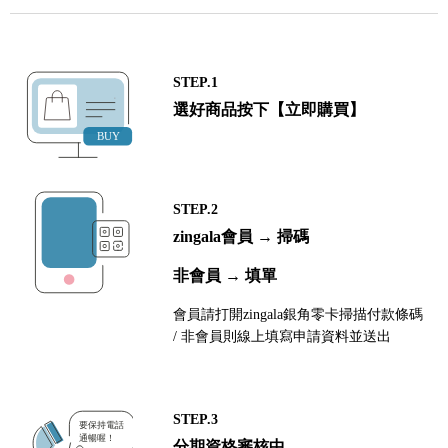
STEP.1
選好商品按下【立即購買】
STEP.2
zingala會員 → 掃碼
非會員 → 填單
會員請打開zingala銀角零卡掃描付款條碼
/ 非會員則線上填寫申請資料並送出
STEP.3
分期資格審核中