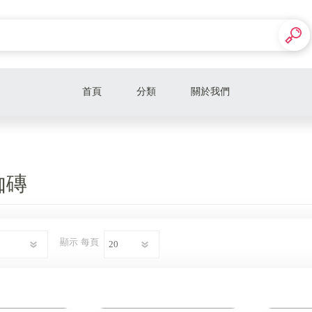
首頁
分類
關於我們
壁虎瑜伽鋪巾
瑜伽墊
伽磚
瑜伽包
輔具＆配件
顯示
每頁