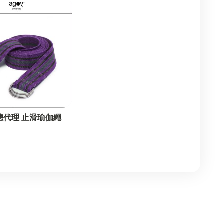
七彩脈輪有機棉瑜伽毯
Loop阻力帶
瑜伽球
Mini 瑜伽手巾
超趕隨行帶
灣總代理 止滑瑜伽繩