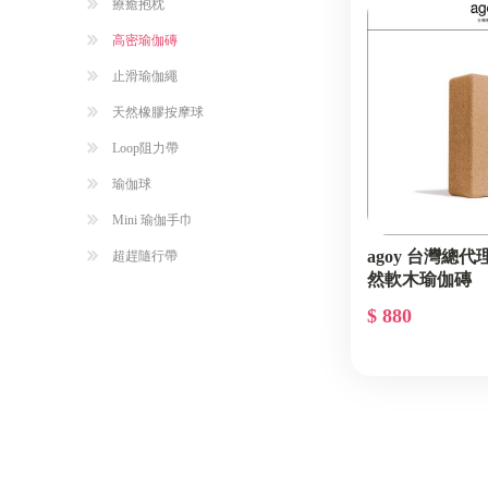
療癒抱枕
高密瑜伽磚
止滑瑜伽繩
天然橡膠按摩球
Loop阻力帶
瑜伽球
Mini 瑜伽手巾
agoy 台灣總代理 
超趕隨行帶
然軟木瑜伽磚
$ 880