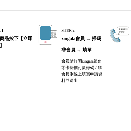
.1
STEP.2
商品按下【立即
zingala會員 → 掃碼
】
非會員 → 填單
會員請打開zingala銀角
零卡掃描付款條碼 / 非
會員則線上填寫申請資
料並送出