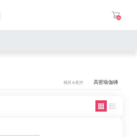
(0)
登入
夜幕勇士 銀離子抗菌
夜幕圈圈 銀離子抗菌
StudioMat 學園
高密瑜伽磚
輔具＆配件
經典圈圈 標準
WarriorMat 勇士
有機棉洞洞包
EarthMat 大地
經典都會包
療癒抱枕
EarthMat 大地超輕量
海灘旅行包
高密瑜伽磚
PowerMat 多功能墊
森活購物袋
止滑瑜伽繩
PilatesMat皮拉提斯墊
防水收納袋
天然橡膠按摩球