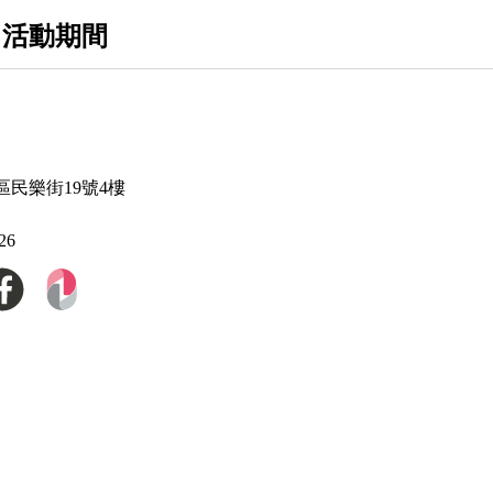
 活動期間
民樂街19號4樓
26