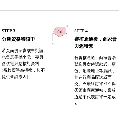
STEP.3
STEP.4
分期資格審核中
審核通過後，商家會
與您聯繫
若頁面提示審核中則請
您留意手機來電，專員
若審核通過，商家會聯
會致電與您核對資料
繫您再次確認款式、顏
(審核標準為機密，恕不
色、配送地址等資訊，
提供查詢原因)
並進行商品配送或面
交。※最終訂單成立與
否須由商家通知，審核
通過不代表訂單一定成
立