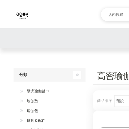
高密瑜
分類
壁虎瑜伽鋪巾
商品排序
瑜伽墊
瑜伽包
輔具＆配件