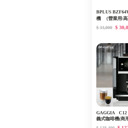
BPLUS BZF
機 （營業用/
直購方案) GDPP
$ 30,
$ 33,000
GAGGIA C1
義式咖啡機(商用
豆方案 ( 低用量)
$ 12
$ 138,400