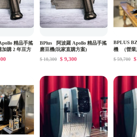
BPLUS 
Apollo 精品手搖
BPlus 阿波羅 Apollo 精品手搖
加購 2 年豆方
磨豆機(玩家直購方案)
機 （營業
GDPP0010
直購加購 1
500
$ 9,300
$
$ 10,300
$ 59,700
GDPA0031