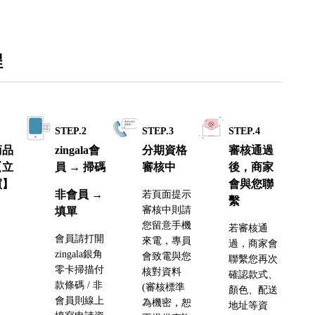
程
1
STEP.2
STEP.3
STEP.4
商品
zingala會
分期資格
審核通過
【立
員 → 掃碼
審核中
後，商家
買】
會與您聯
非會員 →
若頁面提示
繫
審核中則請
填單
您留意手機
若審核通
會員請打開
來電，專員
過，商家會
zingala銀角
會致電與您
聯繫您再次
零卡掃描付
核對資料
確認款式、
款條碼 / 非
(審核標準
顏色、配送
會員則線上
為機密，恕
地址等資