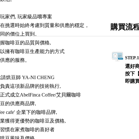
玩家們, 玩家級品嚐專案
在挑選時始終考慮到質量和供應的穩定，
購買流
同的價位上買到。
握咖啡豆的品質與價格,
以擁有咖啡豆生產能力的方式
STEP.
供應的服務。
選好
按下
e 邀請烘豆師 YA-NI CHENG
即購
負責這項新品牌的技術執行,
式成立AbelFinca Coffee/艾貝爾咖啡
豆的供應商品牌,
ee cafe' 企業下的咖啡品牌,
業獲得更優勢的咖啡豆及價格,
習慣在家煮咖啡的喜好者
啡豆風味及價格。