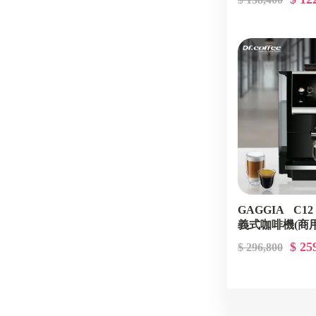
GAGGIA C1
義式咖啡機(商用
豆方案 ( 高用量)
$ 25
$ 296,800