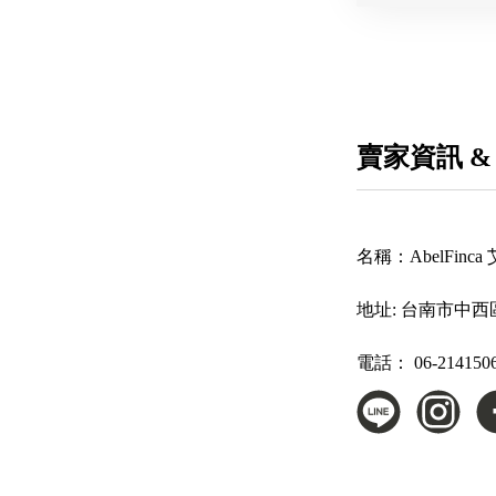
賣家資訊 &
名稱：
AbelFin
地址:
台南市中西區
電話：
06-214150