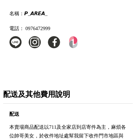
名稱：
𝙋_𝘼𝙍𝙀𝘼_
電話：
0976472999
配送及其他費用說明
配送
本賣場商品配送以711及全家店到店寄件為主，麻煩各
位帥哥美女，於收件地址處幫我留下收件門市地區與