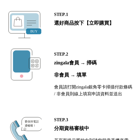
STEP.1
選好商品按下【立即購買】
STEP.2
zingala會員 → 掃碼
非會員 → 填單
會員請打開zingala銀角零卡掃描付款條碼
/ 非會員則線上填寫申請資料並送出
STEP.3
分期資格審核中