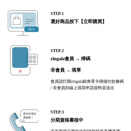
STEP.1
選好商品按下【立即購買】
STEP.2
zingala會員 → 掃碼
非會員 → 填單
會員請打開zingala銀角零卡掃描付款條碼
/ 非會員則線上填寫申請資料並送出
STEP.3
分期資格審核中