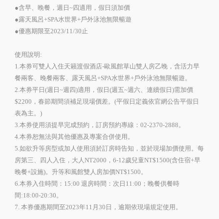
●含早、晚餐，週日~四適用，假日須加價
●露天風呂+SPA水世界+戶外泳池無限暢遊
●優惠期限至2023/11/30止
使用說明:
1.本券可雙人入住天籟渡假酒店-歐風館草山雙人房乙晚，含活力早
餐兩客、晚餐兩客、露天風呂+SPA水世界+戶外泳池無限暢遊。
2.本券平日(週日~週四)適用，假日(週五~週六、連續假日)需加價
$2200，春節期間須補足現場價差。(平假日定義依官網公告平假日
表為主。)
3.本券使用須提早完成預約，訂房預約專線：02-2370-2888。
4.本券恕無法與其他優惠及專案合併使用。
5.如欲升等房型或加人使用須於訂房時告知，並於現場加價使用。每
房第三、四人入住，大人NT2000，6-12歲兒童NT$1500(含住宿+早
晚餐+設施)。升等和風館雙人房加價NT$1500。
6.本券入住時間：15:00 退房時間：次日11:00；晚餐供餐時
間:18:00-20:30。
7. 本券優惠期間至2023年11月30日，逾期依現場規定使用。