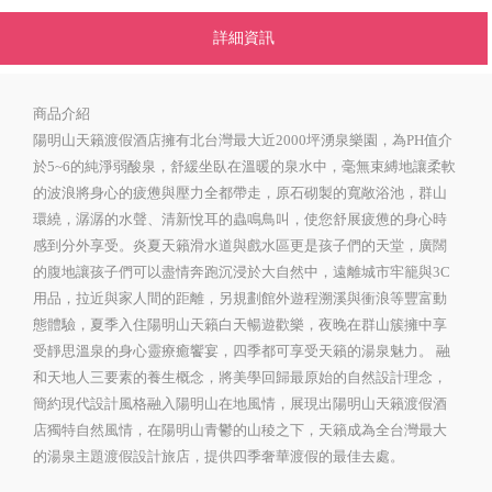
詳細資訊
商品介紹
陽明山天籟渡假酒店擁有北台灣最大近2000坪湧泉樂園，為PH值介
於5~6的純淨弱酸泉，舒緩坐臥在溫暖的泉水中，毫無束縛地讓柔軟
的波浪將身心的疲憊與壓力全都帶走，原石砌製的寬敞浴池，群山
環繞，潺潺的水聲、清新悅耳的蟲鳴鳥叫，使您舒展疲憊的身心時
感到分外享受。炎夏天籟滑水道與戲水區更是孩子們的天堂，廣闊
的腹地讓孩子們可以盡情奔跑沉浸於大自然中，遠離城市牢籠與3C
用品，拉近與家人間的距離，另規劃館外遊程溯溪與衝浪等豐富動
態體驗，夏季入住陽明山天籟白天暢遊歡樂，夜晚在群山簇擁中享
受靜思溫泉的身心靈療癒饗宴，四季都可享受天籟的湯泉魅力。 融
和天地人三要素的養生概念，將美學回歸最原始的自然設計理念，
簡約現代設計風格融入陽明山在地風情，展現出陽明山天籟渡假酒
店獨特自然風情，在陽明山青鬱的山稜之下，天籟成為全台灣最大
的湯泉主題渡假設計旅店，提供四季奢華渡假的最佳去處。