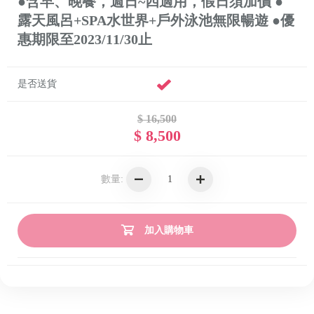
●含早、晚餐，週日~四適用，假日須加價 ●
露天風呂+SPA水世界+戶外泳池無限暢遊 ●優
惠期限至2023/11/30止
是否送貨
$ 16,500
$ 8,500
數量:
加入購物車