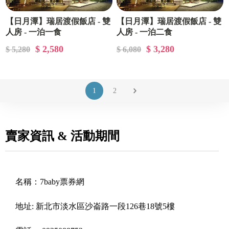
【日月潭】瑞居渡假飯店 - 雙
【日月潭】瑞居渡假飯店 - 雙
人房 - 一泊一食
人房 - 一泊二食
$ 2,580
$ 3,280
$ 5,280
$ 6,080
1
2
賣家資訊 & 活動期間
名稱：
7baby票券網
地址:
新北市淡水區沙崙路一段126巷18號5樓