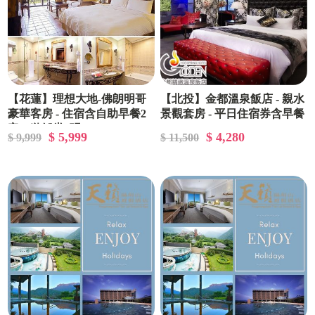
【花蓮】理想大地-佛朗明哥
【北投】金都溫泉飯店 - 親水
豪華客房 - 住宿含自助早餐2
景觀套房 - 平日住宿券含早餐
客、遊艇券2張
$ 5,999
$ 4,280
$ 9,999
$ 11,500