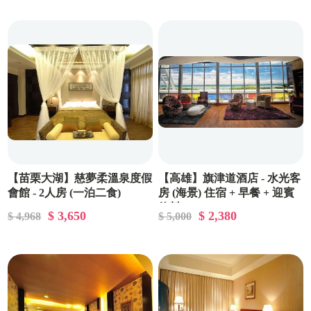
【苗栗大湖】慈夢柔溫泉度假
【高雄】旗津道酒店 - 水光客
會館 - 2人房 (一泊二食)
房 (海景) 住宿 + 早餐 + 迎賓
飲料
$ 3,650
$ 2,380
$ 4,968
$ 5,000