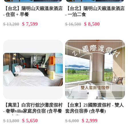
【台北】陽明山天籟溫泉酒店
【台北】陽明山天籟溫泉酒店
- 住宿 + 早餐
- 一泊二食
$ 7,599
$ 8,500
$ 13,200
$ 16,500
【萬里】白宮行舘沙灘度假村
【台東】21國際渡假村 - 雙人
- 奢華villa家庭房住宿 (含早餐
套房住宿券 (含早餐)
- 二大床)
$ 5,650
$ 2,999
$ 13,800
$ 6,000