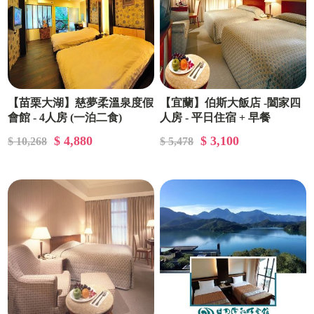
【苗栗大湖】慈夢柔溫泉度假
【宜蘭】伯斯大飯店 -闔家四
會館 - 4人房 (一泊二食)
人房 - 平日住宿 + 早餐
$ 4,880
$ 3,100
$ 10,268
$ 5,478