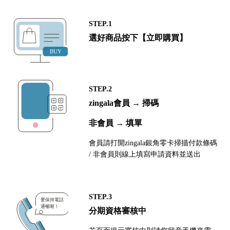
STEP.1
選好商品按下【立即購買】
STEP.2
zingala會員 → 掃碼
非會員 → 填單
會員請打開zingala銀角零卡掃描付款條碼
/ 非會員則線上填寫申請資料並送出
STEP.3
分期資格審核中